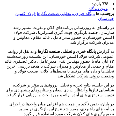
338 بازدید
بدون دیدگاه
برچسب ها
پایگاه خبری و تحلیلی صنعت نگارها
فولاد اکسین
خوزستان
در راستای به‌ روزرسانی برنامه‌های کلان و تقویت مسیر رشد
سازمان، جلسه بازنگری جهت‌ گیری استراتژیک شرکت فولاد
اکسین خوزستان با حضور مدیرعامل ، قائم‌ مقام ، معاونین و
مدیران شرکت برگزار شد.
به گزارش
پایگاه خبری و تحلیلی صنعت نگارها
و به نقل از روابط
عمومی شرکت فولاد اکسین خوزستان، این نشست روز سه‌شنبه
۱۳ آبان‌ ماه با حضور مهندس لندی مدیرعامل ، دکتر غضنفری قائم
مقام و جمعی از معاونین و مدیران شرکت با هدف بررسی آخرین
تحلیل‌ها و داده‌ های مرتبط با محیط‌های کلان، صنعت فولاد و
وضعیت درونی شرکت تشکیل شد.
در این جلسه، نتایج تجزیه و تحلیل ابرروندهای مؤثر بر شرکت،
شناسایی نیازها و انتظارات ذی‌ نفعان و سناریوهای پیشنهادی برای
تدوین استراتژی‌ های آینده ارائه و مورد بحث و ارزیابی قرار گرفت.
در پایان، ضمن تأکید بر اهمیت هم‌ افزایی میان واحدها در اجرای
برنامه‌ های راهبردی، مقرر شد نتایج این بازنگری در مسیر
تصمیم‌گیری‌ های کلان شرکت مورد استفاده قرار گیرد.