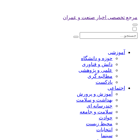
مرجع تخصصی اخبار صنعت و عمران
آموزشی
حوزه و دانشگاه
دانش و فناوری
علمی و پژوهشی
مطالبه گری
پادکست
اجتماعی
آموزش و پرورش
بهداشت و سلامت
چندرسانه ای
سلامت و جامعه
حوادث
محیط زیست
انتخابات
سینما