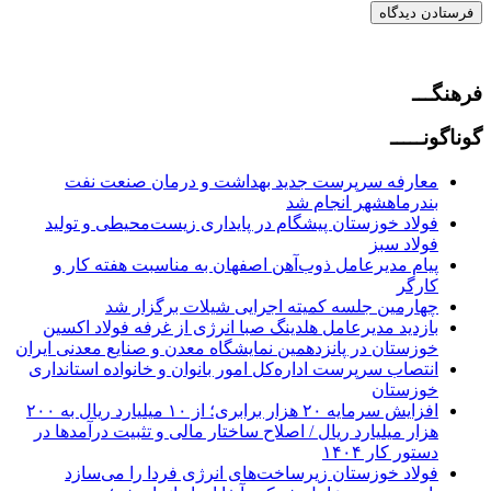
فرهنگـــ
گوناگونـــــ
معارفه سرپرست جدید بهداشت و درمان صنعت نفت
بندرماهشهر انجام شد
فولاد خوزستان پیشگام در پایداری زیست‌محیطی و تولید
فولاد سبز
پیام مدیرعامل ذوب‌آهن اصفهان به مناسبت هفته کار و
کارگر
چهارمین جلسه کمیته اجرایی شیلات برگزار شد
بازدید مدیرعامل هلدینگ صبا انرژی از غرفه فولاد اکسین
خوزستان در پانزدهمین نمایشگاه معدن و صنایع معدنی ایران
انتصاب سرپرست اداره‌کل امور بانوان و خانواده استانداری
خوزستان
افزایش سرمایه ۲۰ هزار برابری؛ از ۱۰ میلیارد ریال به ۲۰۰
هزار میلیارد ریال / اصلاح ساختار مالی و تثبیت درآمدها در
دستور کار ۱۴۰۴
فولاد خوزستان زیرساخت‌های انرژی فردا را می‌سازد