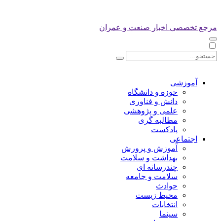
مرجع تخصصی اخبار صنعت و عمران
آموزشی
حوزه و دانشگاه
دانش و فناوری
علمی و پژوهشی
مطالبه گری
پادکست
اجتماعی
آموزش و پرورش
بهداشت و سلامت
چندرسانه ای
سلامت و جامعه
حوادث
محیط زیست
انتخابات
سینما