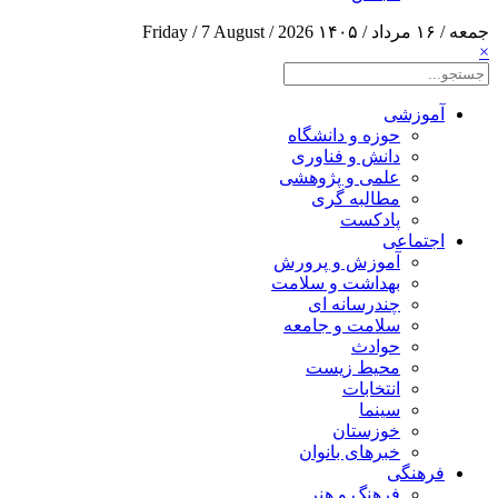
جمعه / ۱۶ مرداد / ۱۴۰۵
Friday / 7 August / 2026
×
آموزشی
حوزه و دانشگاه
دانش و فناوری
علمی و پژوهشی
مطالبه گری
پادکست
اجتماعی
آموزش و پرورش
بهداشت و سلامت
چندرسانه ای
سلامت و جامعه
حوادث
محیط زیست
انتخابات
سینما
خوزستان
خبرهای بانوان
فرهنگی
فرهنگ و هنر