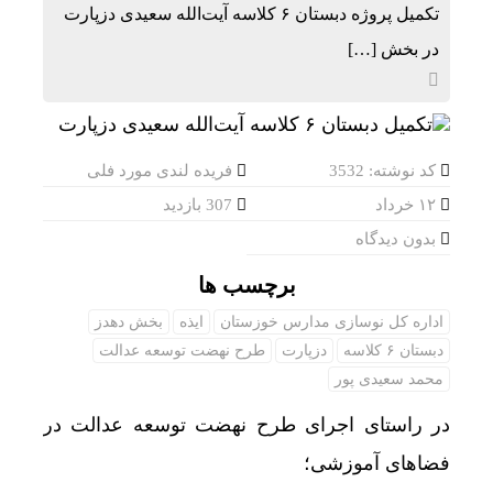
تکمیل پروژه دبستان ۶ کلاسه آیت‌الله سعیدی دزپارت
در بخش […]
کد نوشته: 3532
فریده لندی مورد فلی
۱۲ خرداد
307 بازدید
بدون دیدگاه
برچسب ها
اداره کل نوسازی مدارس خوزستان
ایذه
بخش دهدز
دبستان ۶ کلاسه
دزپارت
طرح نهضت توسعه عدالت
محمد سعیدی پور
در راستای اجرای طرح نهضت توسعه عدالت در
فضاهای آموزشی؛