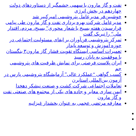
نفت و گاز مارون با سهمی چشمگیر از دستاوردهای دولت
چهاردهم در بخش انرژی
خوشبین‌فر مدیرعامل پتروشیمی امیرکبیر شد
مدیرعامل شرکت بهره برداری نفت و گاز مارون طی پیامی
فرارسیدن هفته بسیج با شعار محوری” بسیج، مردم، اقتدار
ملی” را تبریک گفت
تمرکز پتروشیمی فن‌آوران بر ایفای مسئولیت اجتماعی در
حوزه آموزش و توسعه پایدار
تعمیرات اساسی ایستگاه تقویت فشار گاز مارون۳ بنگستان
با موفقیت به پایان رسید
ایران پلاست فرصتی برای نمایش ظرفیت های پتروشیمی
جم
کسب گواهی “عملکرد عالی” آزمایشگاه پتروشیمی پارس در
آزمون بین‌المللی استایرن
تعاملات اجتماعی شرکت کشت و صنعت نیشکر دهخدا
ایمن سازی معابر و جاده های یکی از مجتمع های صنعتی نفت
و گاز مارون
معارفه مرتضی عجمی به عنوان بخشدار غیزانیه