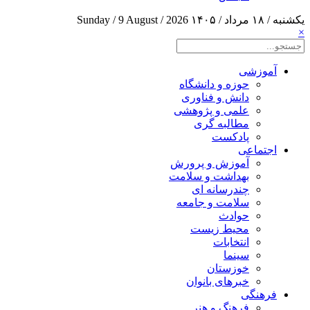
یکشنبه / ۱۸ مرداد / ۱۴۰۵
Sunday / 9 August / 2026
×
آموزشی
حوزه و دانشگاه
دانش و فناوری
علمی و پژوهشی
مطالبه گری
پادکست
اجتماعی
آموزش و پرورش
بهداشت و سلامت
چندرسانه ای
سلامت و جامعه
حوادث
محیط زیست
انتخابات
سینما
خوزستان
خبرهای بانوان
فرهنگی
فرهنگ و هنر