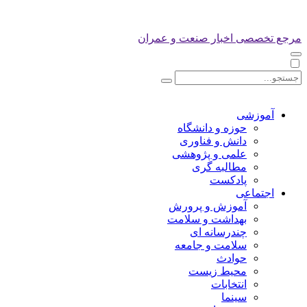
مرجع تخصصی اخبار صنعت و عمران
آموزشی
حوزه و دانشگاه
دانش و فناوری
علمی و پژوهشی
مطالبه گری
پادکست
اجتماعی
آموزش و پرورش
بهداشت و سلامت
چندرسانه ای
سلامت و جامعه
حوادث
محیط زیست
انتخابات
سینما