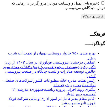
ذخیره نام، ایمیل و وبسایت من در مرورگر برای زمانی که
دوباره دیدگاهی می‌نویسم.
فرهنگـــ
گوناگونـــــ
بهره مندی ۷۵۰ خانوار روستایی بهبهان از نعمت آب شرب
پایدار
عملکرد درخشان پتروشیمی فن‌آوران در سال ۱۴۰۳ از زبان
دکتر رفیق‌دوست در مجمع عمومی؛ جهش ۹۸۴ درصدی سود
خالص، توسعه صادرات و تثبیت جایگاه در صنعت پتروشیمی
کشور
رئیس هیئت مدیره خانه مطبوعات کشور:شرکت‌های صنعتی،
نماد مقاومت و پیشرفت اند
پیگیری روند اجرایی پروژه ریاست‌جمهوری( مدرسه ۱۲
کلاسه پردیس اهواز
قائم مقام مدیرعامل در امور اداری و مالی شرکت فولاد
خوزستان منصوب شد