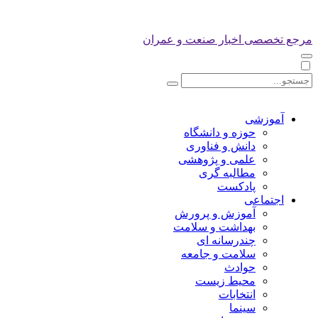
مرجع تخصصی اخبار صنعت و عمران
آموزشی
حوزه و دانشگاه
دانش و فناوری
علمی و پژوهشی
مطالبه گری
پادکست
اجتماعی
آموزش و پرورش
بهداشت و سلامت
چندرسانه ای
سلامت و جامعه
حوادث
محیط زیست
انتخابات
سینما