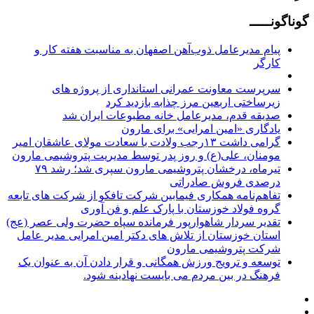
گوناگونـــــ
پیام مدیرعامل ذوب‌آهن اصفهان به مناسبت هفته کار و
کارگر
سرپرست معاونت عمرانی استانداری از پروژه های
زیرساختی اربعین مرز چذابه بازدید کرد
صدیقه قدم، مدیرعامل خانه مطبوعات ایران شد
یادگاری «امین امرایی» برای مارون
گرامی داشت ۱۳رجب ولادت با سعادت مولای عاشقان امیر
مومنان، علی(ع) و روز پدر توسط مدیریت پتروشیمی مارون
تیرماه، درخشان پتروشیمی مارون سپری شد؛ رشد ۷۹
درصدی فروش صادراتی
تفاهم‌نامه همکاری فیمابین شرکت تافکو از شرکت های تابعه
گروه فولاد خوزستان با پارک علم و فن آوری
تقدیر سردار شاهوارپور فرمانده سپاه حضرت ولی عصر (عج)
استان خوزستان از تلاش های دکتر امین امرایی مدیر عامل
شرکت پتروشیمی مارون
توسعه و ترویج ورزش همگانی و قرار دادن آن به عنوان یک
فرهنگ در بین مردم می بایست نهادینه شود.