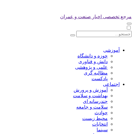
مرجع تخصصی اخبار صنعت و عمران
آموزشی
حوزه و دانشگاه
دانش و فناوری
علمی و پژوهشی
مطالبه گری
پادکست
اجتماعی
آموزش و پرورش
بهداشت و سلامت
چندرسانه ای
سلامت و جامعه
حوادث
محیط زیست
انتخابات
سینما