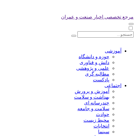
مرجع تخصصی اخبار صنعت و عمران
آموزشی
حوزه و دانشگاه
دانش و فناوری
علمی و پژوهشی
مطالبه گری
پادکست
اجتماعی
آموزش و پرورش
بهداشت و سلامت
چندرسانه ای
سلامت و جامعه
حوادث
محیط زیست
انتخابات
سینما