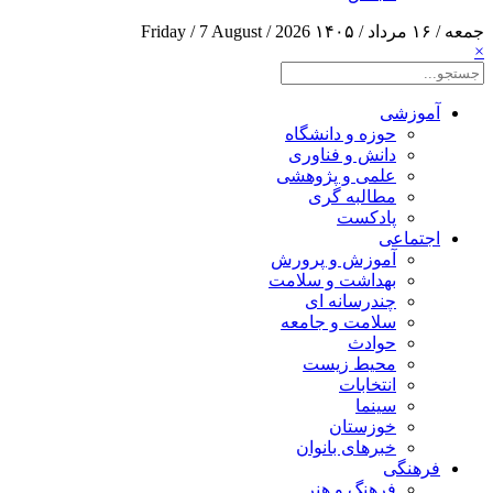
جمعه / ۱۶ مرداد / ۱۴۰۵
Friday / 7 August / 2026
×
آموزشی
حوزه و دانشگاه
دانش و فناوری
علمی و پژوهشی
مطالبه گری
پادکست
اجتماعی
آموزش و پرورش
بهداشت و سلامت
چندرسانه ای
سلامت و جامعه
حوادث
محیط زیست
انتخابات
سینما
خوزستان
خبرهای بانوان
فرهنگی
فرهنگ و هنر