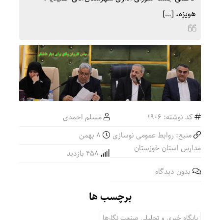
هویزه، […]
کد نوشته: 1906
مسلم احمدی
منبع: روابط عمومی نوسازی
۸ بهمن
مدارس استان خوزستان
458 بازدید
بدون دیدگاه
برچسب ها
پایگاه خبری و تحلیلی صنعت نگارها