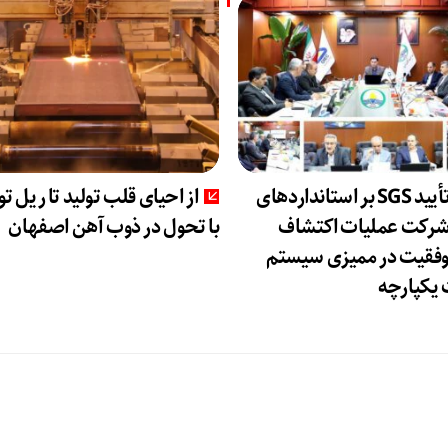
مهر تأیید SGS بر استانداردهای
از احیای قلب تولید تا ریل ت
شرکت عملیات اکتشاف
با تحول در ذوب آهن اصفهان
وفقیت در ممیزی سیستم
یکپارچه