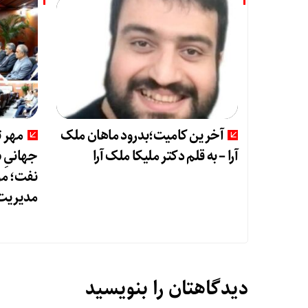
آخرین کامیت؛بدرود ماهان ملک
آرا – به قلم دکتر ملیکا ملک آرا
جهانیِ 
نفت؛ م
مدیریت 
دیدگاهتان را بنویسید