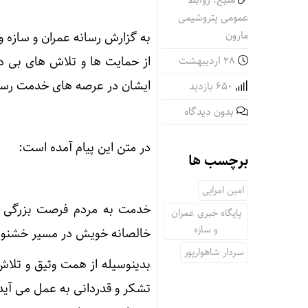
منبع: روابط
عمومی پتروشیمی
مارون
به گزارش رسانه عمران و سازه و
از حمایت ها و تلاش های بی د
۲۸ اردیبهشت
ایشان در عرصه های خدمت رسان
650 بازدید
بدون دیدگاه
در متن این پیام آمده است:
برچسب ها
امین امرایی
خدمت به مردم فرصت بزرگی اس
پایگاه خبری عمران
و سازه
خالصانه خویش در مسیر خشنودی
سردار شاهوارپور
بدینوسیله از همت وثیق و تلا
تشکر و قدردانی به عمل می آید و