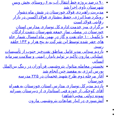
۹۰ درصد پروژه خط انتقال آب به ۶ روستای بخش ویسِ
شهرستان باوی اجرا شد
مدیریت راهبردی فولاد خوزستان در شش ماه دشوار
رویکرد صبا انرژی، حفظ پیشتازی فولاد اکسین در بازار
رقابتی فولاد است
برگزاری میز خدمت اداره کل نوسازی مدارس استان
خوزستان در مصلی نماز جمعه شهرستان دشت آزادگان
با تکمیل ۱۰ چاه نفت و گاز در بهمن ماه امسال شمار چاه
های حفر شده توسط این شرکت به پنج هزار و ۱۴۳ حلقه
رسید.
بازدید میدانی مدیرعامل مناطق نفت‌خیز جنوب از تأسیسات
عملیاتی مارون تأکید بر تولید پایدار، ایمنی و سلامت سرمایه
انسانی
نخستین معامله متانول پتروشیمی فن‌آوران در رینگ بین‌الملل
بورس انرژی به مقصد چین انجام شد
آغاز مرحله دوم طرح شهید عجمیان در ۲۲۵ مدرسه
خوزستان
بازدید مدیرکل نوسازی مدارس استان خوزستان به همراه
آقای کوچکی از حوزه فنی استانداری از دبیرستان پسرانه
نمونه دولتی محبی(شاهد)
آتش‌سوزی در انبار ضایعات پتروشیمی مارون