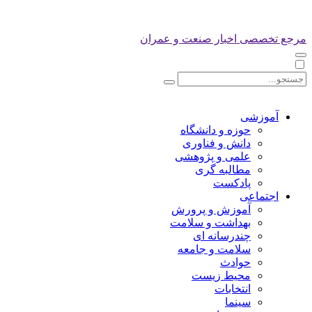
مرجع تخصصی اخبار صنعت و عمران
آموزشی
حوزه و دانشگاه
دانش و فناوری
علمی و پژوهشی
مطالبه گری
پادکست
اجتماعی
آموزش و پرورش
بهداشت و سلامت
چندرسانه ای
سلامت و جامعه
حوادث
محیط زیست
انتخابات
سینما