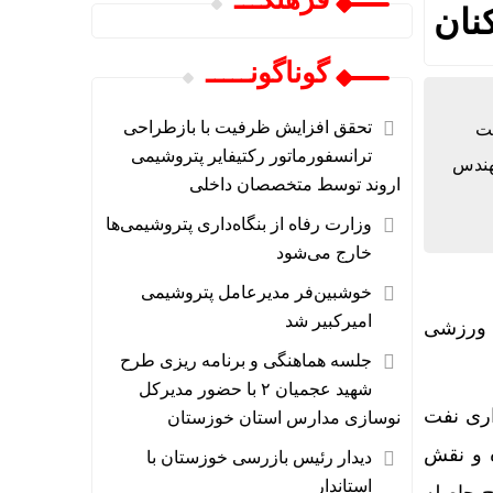
نان
گوناگونـــــ
تحقق افزایش ظرفیت با بازطراحی
شرکت
ترانسفورماتور رکتیفایر پتروشیمی
مهندس
اروند توسط متخصصان داخلی
وزارت رفاه از بنگاه‌داری پتروشیمی‌ها
خارج می‌شود
خوشبین‌فر مدیرعامل پتروشیمی
امیرکبیر شد
ن افتخارآفرین ورزشی
جلسه هماهنگی و برنامه ریزی طرح
شهید عجمیان ۲ با حضور مدیرکل
اری نفت
نوسازی مدارس استان خوزستان
ه و نقش
دیدار رئیس بازرسی خوزستان با
استاندار