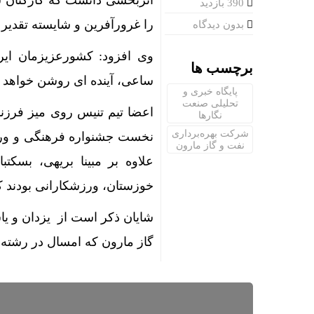
اثربخشی دانست که کارکنان ش
390 بازدید
را غرورآفرین و شایسته تقدیر
بدون دیدگاه
وی افزود: کشورعزیزمان ایر
برچسب ها
ساعی، آینده ای روشن خواهد 
پایگاه خبری و
تحلیلی صنعت
اعضا تیم تنیس روی میز فرزن
نگارها
شرکت بهره‌برداری
نفت و گاز مارون
علاوه بر مبینا بریهی، بسکت
خوزستان، ورزشکارانی بودند ک
شایان ذکر است از یزدان و یا
گاز مارون که امسال در رشته 