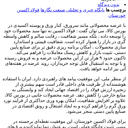
بدون دیدگاه
برچسب ها
پایگاه خبری و تحلیلی صنعت نگارها
فولاد اکسین
خوزستان
با عرضه محصولاتی مانند سرورق، کنار ورق و پوسته اکسیدی در
بورس کالا، می توان گفت : فولاد اکسین نه تنها سبد محصولات خود
را توسعه داده ، بلکه مسیر شفافیت ، رقابت سالم و کاهش واسطه‌
گری در بازار را هموار کرده است. شفافیت قیمتی و استاندارد
سازی محصولات ، امکان برنامه‌ ریزی دقیق‌ تر برای صنایع پایین‌
دستی، تثبیت بازار و کاهش ریسک معاملات را فراهم می‌کند.
تاکنون حدود ۹ هزار تن از این محصولات عرضه و به فروش رسیده
و با توجه به استقبال قابل توجه خریداران، روند عرضه در هفته‌های
آتی نیز ادامه خواهد یافت.
از منظر ملی، این موفقیت پیامد های راهبردی دارد. ایران با استفاده
هوشمندانه از ظرفیت‌ های داخلی قادر است سهم بیشتری از
زنجیره ارزش فولاد را در اقتصاد جهانی ایجاد کند و وابستگی به
منابع خارجی را کاهش دهد. عرضه محصولات جانبی در بورس کالا،
علاوه بر افزایش شفافیت، امکان بهره‌ وری حداکثری از فرآیند نورد
ورق گرم را فراهم کرده و به ایجاد اشتغال و رونق اقتصادی در
صنایع پایین‌ دستی منجر می‌شود.
برای فولاد اکسین خوزستان، این موفقیت نقطه‌ای برجسته در
مسیر تثبیت جایگاه جهانی است. به عنوان تنها تولیدکننده ورق‌های