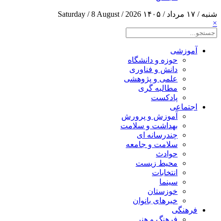
شنبه / ۱۷ مرداد / ۱۴۰۵
Saturday / 8 August / 2026
×
آموزشی
حوزه و دانشگاه
دانش و فناوری
علمی و پژوهشی
مطالبه گری
پادکست
اجتماعی
آموزش و پرورش
بهداشت و سلامت
چندرسانه ای
سلامت و جامعه
حوادث
محیط زیست
انتخابات
سینما
خوزستان
خبرهای بانوان
فرهنگی
فرهنگ و هنر