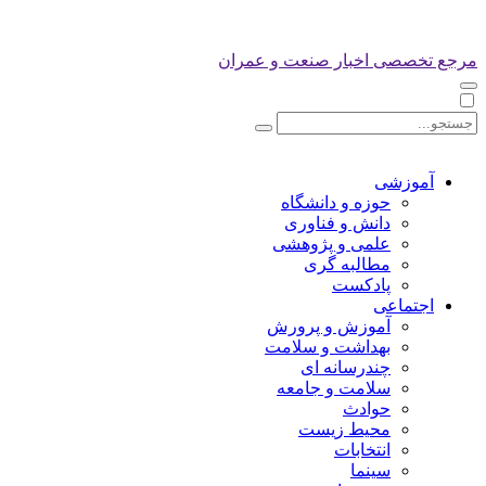
مرجع تخصصی اخبار صنعت و عمران
آموزشی
حوزه و دانشگاه
دانش و فناوری
علمی و پژوهشی
مطالبه گری
پادکست
اجتماعی
آموزش و پرورش
بهداشت و سلامت
چندرسانه ای
سلامت و جامعه
حوادث
محیط زیست
انتخابات
سینما