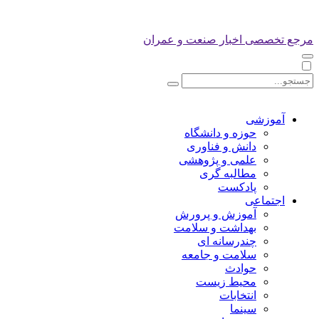
مرجع تخصصی اخبار صنعت و عمران
آموزشی
حوزه و دانشگاه
دانش و فناوری
علمی و پژوهشی
مطالبه گری
پادکست
اجتماعی
آموزش و پرورش
بهداشت و سلامت
چندرسانه ای
سلامت و جامعه
حوادث
محیط زیست
انتخابات
سینما