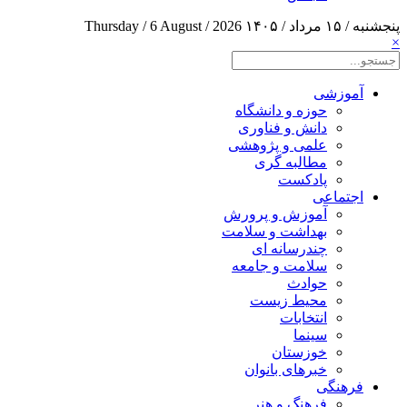
پنجشنبه / ۱۵ مرداد / ۱۴۰۵
Thursday / 6 August / 2026
×
آموزشی
حوزه و دانشگاه
دانش و فناوری
علمی و پژوهشی
مطالبه گری
پادکست
اجتماعی
آموزش و پرورش
بهداشت و سلامت
چندرسانه ای
سلامت و جامعه
حوادث
محیط زیست
انتخابات
سینما
خوزستان
خبرهای بانوان
فرهنگی
فرهنگ و هنر