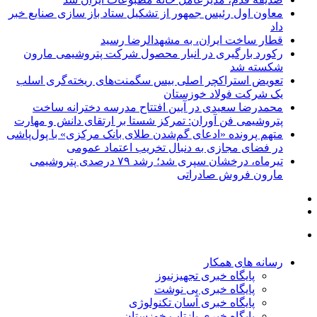
معاون اول رئیس جمهور از تشکیل ستاد باز سازی صنایع خبر
داد
قطار ساخت ایران، به مشهدالرضا رسید
رکورد بارگیری در انبار محصول شرکت پتروشیمی مارون
شکسته شد
تعویض استراکچر اصلی بیس سگمنت‌های ریخته‌گری اسلب
یک شرکت فولاد خوزستان
محمدرضا سعیدی در آیین افتتاح مدرسه دخترانه ساخت
پتروشیمی فن آوران: تمرکز شستا بر ارتقای دانش و مهارت
متهم پرونده «ادعای گم‌شدن طلای بانک مرکزی» با پول‌پاشی
در فضای مجازی به دنبال تخریب اعتماد عمومی
تیرماه، درخشان سپری شد؛ رشد ۷۹ درصدی پتروشیمی
مارون فروش صادراتی
رسانه های همکار
پایگاه خبری تجهیزنیوز
پایگاه خبری پی نوشت
پایگاه خبری آسان تکنولوژی
پایگاه خبری بازتاب خوزستان