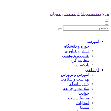
مرجع تخصصی اخبار صنعت و عمران
آموزشی
حوزه و دانشگاه
دانش و فناوری
علمی و پژوهشی
مطالبه گری
پادکست
اجتماعی
آموزش و پرورش
بهداشت و سلامت
چندرسانه ای
سلامت و جامعه
حوادث
محیط زیست
انتخابات
سینما