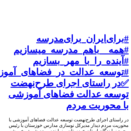
#برای‌ایران_برای‌مدرسه
#همه__باهم_مدرسه_میسازیم
#آینده_را_با_مهر_بسازیم
#توسعه_عدالت_در_فضاهای_آمو
✅در راستای اجرای طرح‌نهضت
توسعه عدالت فضاهای آموزشی
با محوریت مردم
در راستای اجرای طرح‌نهضت توسعه عدالت فضاهای آموزشی با
محوریت مردم دیدار مدیرکل نوسازی مدارس خوزستان با رئیس
مجمع نمایندگان استان خوزستان و نماینده مردم شریف خرمشهر