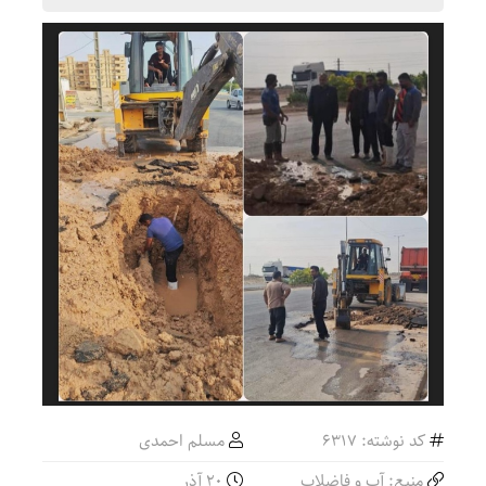
کد نوشته: 6317
مسلم احمدی
منبع: آب و فاضلاب
۲۰ آذر