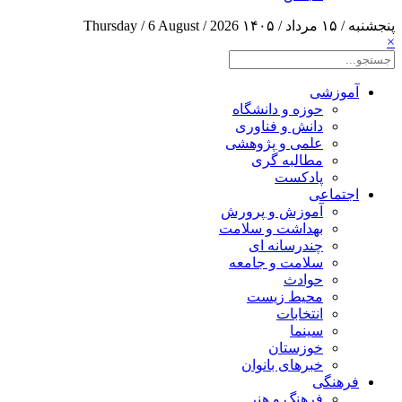
پنجشنبه / ۱۵ مرداد / ۱۴۰۵
Thursday / 6 August / 2026
×
آموزشی
حوزه و دانشگاه
دانش و فناوری
علمی و پژوهشی
مطالبه گری
پادکست
اجتماعی
آموزش و پرورش
بهداشت و سلامت
چندرسانه ای
سلامت و جامعه
حوادث
محیط زیست
انتخابات
سینما
خوزستان
خبرهای بانوان
فرهنگی
فرهنگ و هنر