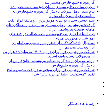
گاز هویزه خلیج فارس منتشر شد
مجری سال صدا و سیمای استان خوزستان مشخص شد
پیام مدیرعامل شرکت پالایش گاز هویزه خلیج‌فارس به
مناسبت فرارسیدن ماه محرم
سید حسین سیدی بوعلی» موفق‌ترین آروماتیک ایران لقب
گرفت/ پتروشیمی بوعلی سینا در میان بالاترین عملکردهای
ماهانه صنعت پتروشیمی ایران
در راستای اجرای طرح نهضت توسعه عدالت در فضاهای
آموزشی با محوریت مردم
استقبال بازدیدکنندگان از حضور پتروشیمی بندرامام در
ایران‌پلاست هجدهم
شرکت پتروشیمی فن آوران در تیر ۱۴۰۴ به تولید ۱۹ هزار تن
از محصولات دست یافته است.
بازدید مدیران ارشد گروه صنایع پتروشیمی خلیج‌فارس از
پالایش گاز هویزه خلیج‌فارس
شرکت پتروشیمی فن‌آوران موفق به دریافت تندیس و لوح
تقدیر “مسئولیت اجتماعی برند برتر” شد
رسانه های همکار