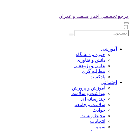
مرجع تخصصی اخبار صنعت و عمران
آموزشی
حوزه و دانشگاه
دانش و فناوری
علمی و پژوهشی
مطالبه گری
پادکست
اجتماعی
آموزش و پرورش
بهداشت و سلامت
چندرسانه ای
سلامت و جامعه
حوادث
محیط زیست
انتخابات
سینما