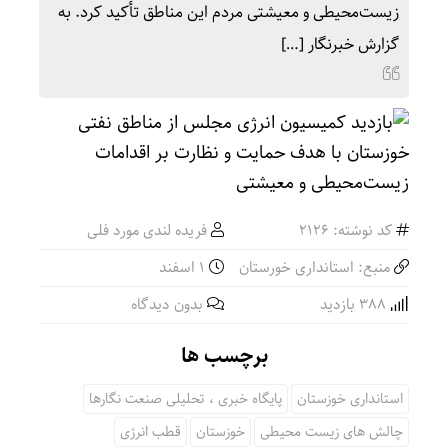
زیست‌محیطی و معیشتی مردم این مناطق تأکید کرد. به
گزارش خبرنگار […]
کد نوشته: 2126
فریده لندی مورد فلی
منبع: استانداری خورستان
۱ اسفند
388 بازدید
بدون دیدگاه
برچسب ها
استانداری خوزستان
پایگاه خبری ، تحلیلی صنعت نگارها
چالش های زیست محیطی
خوزستان
قطب انرژی