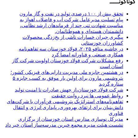
گوناگونـــــ
تحقق بیش از ۱۰۰ درصدی تولید در نفت و گاز مارون
پیام تسلیت مدیرعامل شرکت آب و فاضلاب اهواز به
مناسبت شهادت تنی چند از فرماندهان ارشد نظامی،
دانشمندان هسته‌ای و هموطنانمان.
پیگیری جبران خسارات ناشی از یخ‌زدگی محصولات
کشاورزان خوزستانی
در حاشیه متافو ۲۰۲۵، فولاد خوزستان سه تفاهم‌نامه
همکاری صنعتی و فناورانه امضا کرد
رفع مشکلات شرکت فولاد خوزستان اولویت شرکت گاز
استان است
در هشتمین جایزه ملی مدیریت دارایی‌های فیزیکی کشور؛
پتروشیمی مارون برای اولین بار موفق به کسب جایزه ۵
ستاره گردید
شرکت فولاد خوزستان،از جهش صادرات تا امنیت تولید
روابط عمومی ها نبرد روایت حقیقت
تفاهم‌نامه‌های استراتژیک پتروشیمی فن‌آوران با شرکت‌های
دانش‌بنیان برای ارتقای بهره‌وری، پایداری انرژی و انتقال
فناوری
مدیرکل نوسازی مدارس استان خوزستان از برگزاری
نشست هیئت مدیره مجمع خیرین مدرسه‌ساز استان خبر داد