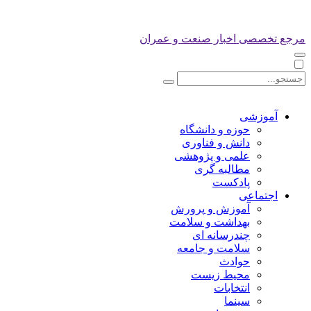
مرجع تخصصی اخبار صنعت و عمران
آموزشی
حوزه و دانشگاه
دانش و فناوری
علمی و پژوهشی
مطالبه گری
پادکست
اجتماعی
آموزش و پرورش
بهداشت و سلامت
چندرسانه ای
سلامت و جامعه
حوادث
محیط زیست
انتخابات
سینما