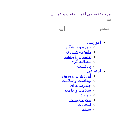
مرجع تخصصی اخبار صنعت و عمران
آموزشی
حوزه و دانشگاه
دانش و فناوری
علمی و پژوهشی
مطالبه گری
پادکست
اجتماعی
آموزش و پرورش
بهداشت و سلامت
چندرسانه ای
سلامت و جامعه
حوادث
محیط زیست
انتخابات
سینما