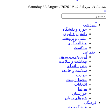
شنبه / ۱۷ مرداد / ۱۴۰۵
Saturday / 8 August / 2026
×
آموزشی
حوزه و دانشگاه
دانش و فناوری
علمی و پژوهشی
مطالبه گری
پادکست
اجتماعی
آموزش و پرورش
بهداشت و سلامت
چندرسانه ای
سلامت و جامعه
حوادث
محیط زیست
انتخابات
سینما
خوزستان
خبرهای بانوان
فرهنگی
فرهنگ و هنر