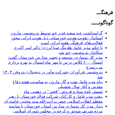
فرهنگـــ
گوناگونـــــ
گرامیداشت عید سعید غدیر خم توسط پتروشیمی مارون
استاندار: تقویت هویت خوزستانی ذیل هویت ایرانی محور
فعالیت‌های فرهنگی هفته ایرانی است
با حکم مدیر عامل هلدینگ صبا انرژی؛ دکتر امیر اکبری
سکاندار پتروشیمی جم شد
مدیر کل نوسازی، توسعه و تجهیز مدارس خوزستان گفت:
امسال ۶۰۰ کلاس درس تا مهر ماه امسال به بهره برداری
می‌رسد.چ
پتروشیمی فن‌آوران «شرکت نوآور در دیجیتال» پتروفن ۱۴۰۳
شد
پیام مدیرعامل نفت و گاز مارون به مناسبت هفته دفاع
مقدس و آغاز سال تحصیلی
شمش بلوم ستاره فروش “فخوز” در دهمین ماه
بیعت مدیرعامل و کارکنان شرکت فولاد خوزستان با رهبر
معظم انقلاب اسلامی حضرت آیت الله سید مجتبی خامنه ای
دیدار مدیر کل نوسازی مدارس استان خوزستان با نماینده
مردم شریف شوش و کرخه در مجلس شورای اسلامی