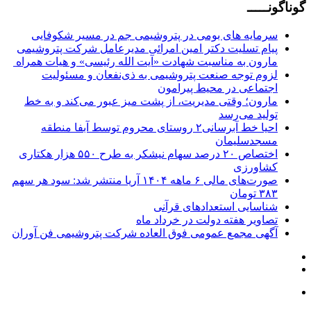
گوناگونـــــ
سرمایه های بومی در پتروشیمی جم در مسیر شکوفایی
پیام تسلیت دکتر امین امرائی مدیرعامل شرکت پتروشیمی
مارون به مناسبت شهادت «آیت الله رئیسی» و هیات همراه
لزوم توجه صنعت پتروشیمی به ذی‌نفعان و مسئولیت
اجتماعی در محیط پیرامون
مارون؛ وقتی مدیریت، از پشت میز عبور می‌کند و به خط
تولید می‌رسد
احیا خط آبرسانی۲ روستای محروم توسط آبفا منطقه
مسجدسلیمان
اختصاص ۲۰ درصد سهام نیشکر به طرح ۵۵۰ هزار هکتاری
کشاورزی
صورت‌های مالی ۶ ماهه ۱۴۰۴ آریا منتشر شد: سود هر سهم
۳۸۳ تومان
شناسایی استعدادهای قرآنی
تصاویر هفته دولت در خرداد ماه
آگهی مجمع عمومی فوق العاده شرکت پتروشیمی فن آوران