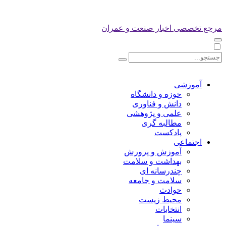
مرجع تخصصی اخبار صنعت و عمران
آموزشی
حوزه و دانشگاه
دانش و فناوری
علمی و پژوهشی
مطالبه گری
پادکست
اجتماعی
آموزش و پرورش
بهداشت و سلامت
چندرسانه ای
سلامت و جامعه
حوادث
محیط زیست
انتخابات
سینما