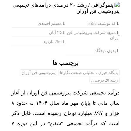
کد نوشته: 5552
مسلم احمدی
منبع: شرکت پتروشیمی فن
۲۵ آبان
آوران
250 بازدید
بدون دیدگاه
برچسب ها
پایگاه خبری ، تحلیلی صنعت نگارها
پتروشیمی فن آوران
رشد 20 درصدی
درآمد تجمیعی شرکت پتروشیمی فن آوران از آغاز
سال مالی تا پایان مهر ماه سال ۱۴۰۴ به حدود ۸
هزار و ۸۹۷ میلیارد تومان رسیده است. قابل ذکر
است که درآمد تجمیعی “شفن” در این دوره ۷