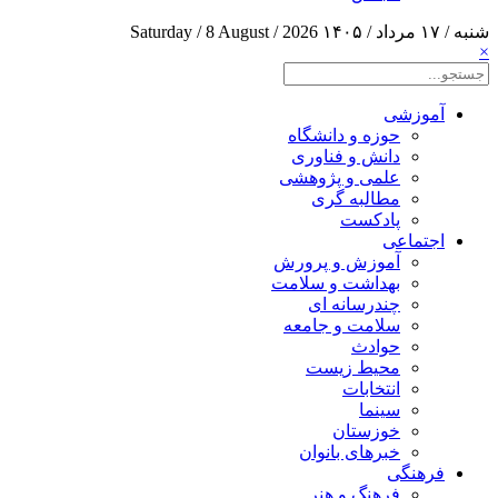
شنبه / ۱۷ مرداد / ۱۴۰۵
Saturday / 8 August / 2026
×
آموزشی
حوزه و دانشگاه
دانش و فناوری
علمی و پژوهشی
مطالبه گری
پادکست
اجتماعی
آموزش و پرورش
بهداشت و سلامت
چندرسانه ای
سلامت و جامعه
حوادث
محیط زیست
انتخابات
سینما
خوزستان
خبرهای بانوان
فرهنگی
فرهنگ و هنر