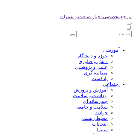
مرجع تخصصی اخبار صنعت و عمران
آموزشی
حوزه و دانشگاه
دانش و فناوری
علمی و پژوهشی
مطالبه گری
پادکست
اجتماعی
آموزش و پرورش
بهداشت و سلامت
چندرسانه ای
سلامت و جامعه
حوادث
محیط زیست
انتخابات
سینما