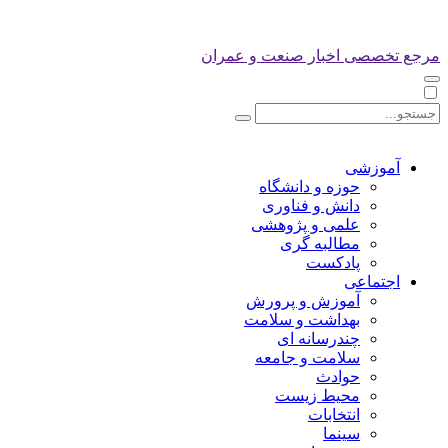
مرجع تخصصی اخبار صنعت و عمران
آموزشی
حوزه و دانشگاه
دانش و فناوری
علمی و پژوهشی
مطالبه گری
پادکست
اجتماعی
آموزش و پرورش
بهداشت و سلامت
چندرسانه ای
سلامت و جامعه
حوادث
محیط زیست
انتخابات
سینما