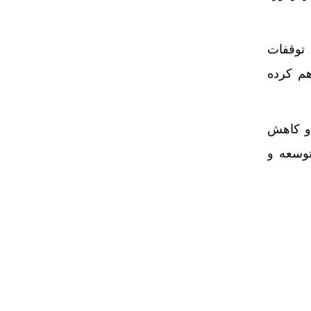
زی (PCW و کولر) ریسک توقفات
م کرده
 و کاهش
توسعه و