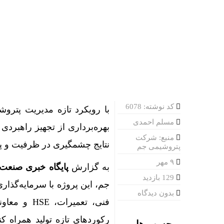
کد نوشته: 6078
با رویکرد تازه مدیریت پتروش
مسلم احمدی
منبع: شرکت
نتایج چشمگیری در ظرفیت و پای
پتروشیمی جم
۹ مهر
به گزارش
پایگاه خبری صنعت 
129 بازدید
بدون دیدگاه
فنی، تعمیر