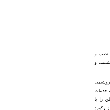
ه نصب و
به ثمر نشست و
تروشیمی
برداری، خدمات
یلن را با
ه ۵۵ تن در ساعت (۴ تن بیشتر از رکورد