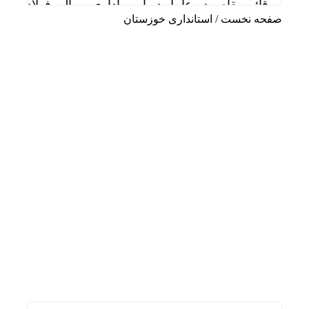
قائم مقام مدیرعامل در امور اداری و مالی فولاد خو
صفحه نخست
/
استانداری خوزستان
دیدار سرپرست مدیریت عملیات نفت و گاز مارون با کا
تاب آوری، وجه تمایز تازه پتروشیمی مارون
علی صفی خانی سرپرست مدیریت عملیات نفت و گاز
سالگرد تأسیس هلدینگ صباانرژی با حضور مدیرعامل و
خوشبین‌فر مدیرعامل پتروشیمی امیرکبیر شد
شلاق‌ بی‌برقی، بر پیکر خسته‌ از جنگ فولادخوزستان
ایستگاه خدمت‌رسانی شرکت فولاد خوزستان در مشه