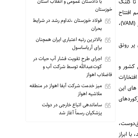
با دادستان عمومی و انقلاب استان
تا کلنگ
خوزستان
م افتتاح
فولاد خوزستان ،تداوم رشد در شرایط
نخستین بویلر هیدروژن سوز پتروشیمی کشور و آغاز عملیات اجرایی طرح وینیل استات مونومر (VAM)،
بحران
بالاترین رتبه اعتباری ایران همچنان
ن در کشور تا کلنگ زنی VAM و روزهای پر رونق
برای آریاساسول
اجرای طرح تقویت فشار آب حیات در
 کشور و
کوت‌عبدالله توسط شرکت آب و
فاضلاب اهواز
ر آلبوم افتخارات
میز خدمت شرکت آبفا اهواز در منطقه
های این
ملاشیه اهواز
کوردهای
ساماندهی اتباع خارجی در دولت
پزشکیان رسماً آغاز شد
ق‌دوست،
با ابراز