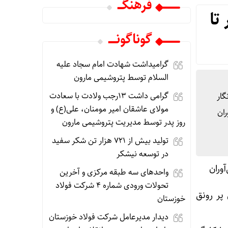
فرهنگـــ
تا
گوناگونـــــ
گرامیداشت شهادت امام سجاد علیه
السلام توسط پتروشیمی مارون
گرامی داشت ۱۳رجب ولادت با سعادت
 خبرنگار
مولای عاشقان امیر مومنان، علی(ع) و
می فن‌آوران
روز پدر توسط مدیریت پتروشیمی مارون
تولید بیش از ۷۲۱ هزار تن شکر سفید
در توسعه نیشکر
واحدهای سه طبقه مرکزی و آخرین
تحولات ورودی شماره ۴ شرکت فولاد
ن در کشور تا کلنگ زنی VAM و روزهای پر رونق
خوزستان
دیدار مدیرعامل شرکت فولاد خوزستان