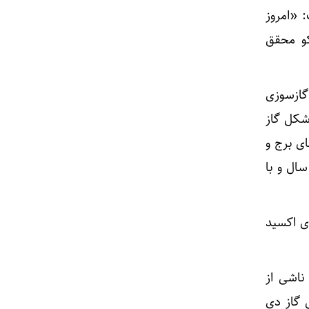
: «امروز
کو محقق
گازسوزی
شکل گاز
ای برج و
ین پروژه با ظرفیت ۱۶۰ هزار تن در سال و با
گاز دی اکسید
ناشی از
ی گاز دی