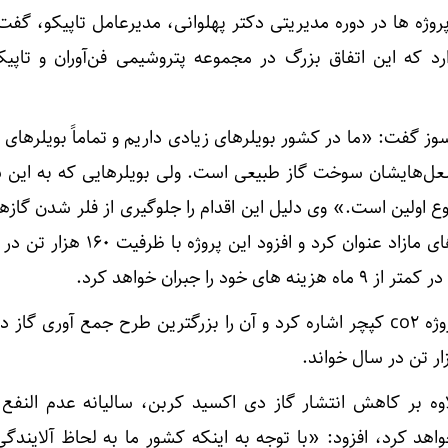
وژه ها در دوره مدیریتی دکتر پهلوانی، مدیرعامل تاپیکو، گفت
 که این اتفاق بزرگ در مجموعه پتروشیمی فن‌آوران و تاپی
 گفت: «ما در کشور بویلرهای زیادی داریم و تماماً بویلرهای 
‌هایشان سوخت گاز طبیعی است. ولی بویلرهایی که به این 
 اولین است.» وی دلیل این اقدام را جلوگیری از فلر شدن گازه
off gas و استفاده از کندانس‌های مازاد عنوان کرد و افزود ا
دکتر رفیق‌دوست همچنین به پروژه co2 کپچر اشاره کرد و آن را بزرگترین طرح جمع آوری 
لاوه بر کاهش انتشار گاز دی اکسید کربن، سالیانه عدم النفع 
اهد کرد، افزود: «با توجه به اینکه کشور ما به لحاظ آلایندگ