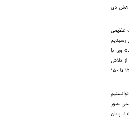
کاهش دی
VA) گفت: «ما مطالعات عظیمی
 رسیدیم
» وی با
م ها، از تلاش
برای انتقال تکنولوژی از طریق دو لایسنسور چینی خبر داد و افزود این پروژه می تواند سالیانه ۱۲۰ تا ۱۵۰
وانستیم
 اسمی عبور
۱۸ میلیون دلار صادرات تا پایان