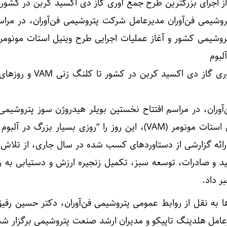
ز اجرای بزرگترین طرح جمع آوری گاز دی اکسید کربن در کشور 
ونق پتروشیمی فن‌آوران مدیرعامل شرکت پتروشیمی فن‌آوران، در مراس
لبوم
از اجرای بزرگترین طرح جمع آوری گاز دی اکسید کرب
وران، در مراسم افتتاح نخستین بویلر هیدروژن سوز پتروشیمی
آغاز عملیات اجرایی طرح وینیل استات مونومر (VAM)، این روز را “روزی بسیار بزرگ د
ا ارائه گزارشی از دستاوردهای کسب شده در سال جاری، از تلاش 
د و صادرات، توسعه سبز، تکمیل زنجیره ارزش و دستیابی به ر
 داد.
 به نقل از روابط عمومی پتروشیمی فن‌آوران، دکتر حسین رفی
امل هلدینگ تاپیکو و مدیران ارشد صنعت پتروشیمی برگزار شد، 