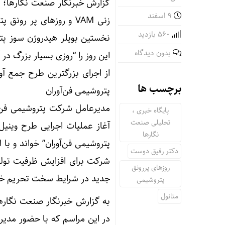
گزارش خبرنگار صنعت نگارها؛ ا
۹ اسفند
زنی VAM و روزهای پر ر
560 بازدید
بدون دیدگاه
این روز را “روزی بسیار بزرگ در آ
برچسب ها
پتروشیمی فن‌آوران
مدیرعامل شرکت پتروشیمی فن‌آ
پایگاه خبری ،
تحلیلی صنعت
نگارها
پتروشیمی فن‌آوران” خواند و ب
دکتر رفیق دوست
شرکت برای افزایش ظرفیت تولی
روزهای پررونق
جدید در شرایط سخت تحریم خبر
پتروشیمی
متانول
به گزارش خبرنگار صنعت نگارها
در این مراسم که با حضور مدیرع