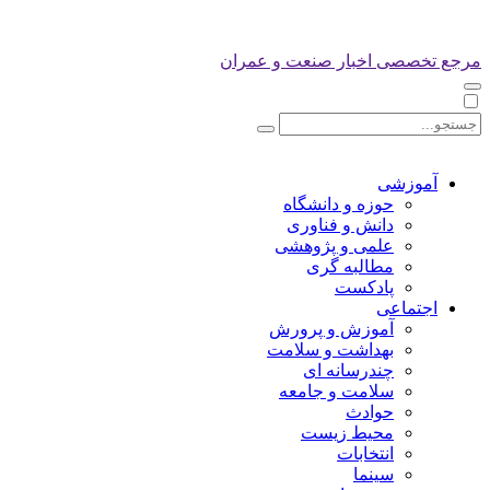
مرجع تخصصی اخبار صنعت و عمران
آموزشی
حوزه و دانشگاه
دانش و فناوری
علمی و پژوهشی
مطالبه گری
پادکست
اجتماعی
آموزش و پرورش
بهداشت و سلامت
چندرسانه ای
سلامت و جامعه
حوادث
محیط زیست
انتخابات
سینما