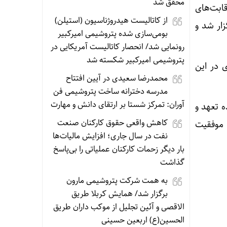
محقق شد
قابت‌های
از کاتالیست‌ هیدروژناسیون (استیلن)
 کرواسی برگزار شد و
بومی‌سازی شده پتروشیمی امیرکبیر
رونمایی شد/ انحصار کاتالیست‌ آمریکایی در
پتروشیمی امیرکبیر شکسته شد
 در این
محمدرضا سعیدی در آیین افتتاح
مدرسه دخترانه ساخت پتروشیمی فن
آوران: تمرکز شستا بر ارتقای دانش و مهارت
ه تعهد و
کاهش واقعی حقوق کارکنان صنعت
 موفقیت
نفت در سال جاری؛ افزایش مالیات‌ها
بار دیگر زحمات کارکنان عملیاتی را بی‌پاسخ
گذاشت
به همت شرکت پتروشیمی مارون
برگزار شد/ همایش کربلا طریق
الاقصی و آئین تجلیل از موکب داران طریق
الحسین(ع) اربعین حسینی