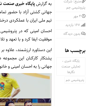
منبع: شرکت
به گزارش
پایگاه خبری صنعت نگ
پتروشیمی جم
۴ مهر
تیم ملی ایران با عملکردی درخ
167 بازدید
احسان امینی که در پتروشیمی
بدون دیدگاه
موفقیت ایفا کرد و با تعهد و تل
این دستاورد ارزشمند، علاوه بر
برچسب ها
پشتکار کارکنان این مجموعه 
پایگاه خبری ،
جهانی را به احسان امینی و خا
تحلیلی صنعت
نگارها
پتروشیمی جم