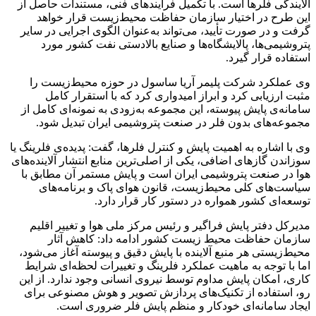
آلایندگی فلرها است. با تکمیل فرآیندهای فنی، مستندات حاصل از
این طرح در اختیار سازمان حفاظت محیط‌زیست قرار خواهد
گرفت و در صورت تأیید، می‌تواند به‌عنوان الگوی اجرایی در سایر
پتروشیمی‌ها، پالایشگاه‌ها و صنایع بالادستی نفت کشور مورد
استفاده قرار گیرد.
وی عملکرد شرکت پلیمر آریا ساسول در حوزه محیط‌زیست را
مثبت ارزیابی کرد و ابراز امیدواری کرد که با استقرار کامل
سامانه‌ی پایش پیوسته، این مجموعه به‌زودی به نمونه‌ای کامل از
مجموعه‌های بدون فلر در صنعت پتروشیمی ایران تبدیل شود.
وی با اشاره به اهمیت پایش و کنترل فلرها، گفت: پدیده‌ی فلرینگ یا
سوزاندن گازهای اضافی، یکی از اصلی‌ترین منابع انتشار آلاینده‌های
هوا در صنعت پتروشیمی ایران است و پایش مستمر آن مطابق با
سیاست‌های کلی محیط‌زیست، قانون هوای پاک و برنامه‌های
توسعه‌ای کشور همواره در دستور کار قرار دارد.
مدیرکل دفتر پایش فراگیر و رئیس مرکز ملی هوا و تغییر اقلیم
سازمان حفاظت محیط زیست کشور ادامه داد: کاهش آثار
محیط‌زیستی هر منبع آلاینده با پایش دقیق و پیوسته آغاز می‌شود،
اما با توجه به ماهیت عملکرد فلرینگ و تغییرات لحظه‌ای شرایط
کاری، امکان پایش مداوم توسط نیروی انسانی وجود ندارد. از این
رو، استفاده از تکنیک‌های پردازش تصویر و هوش مصنوعی برای
ایجاد سامانه‌ای خودکار و منظم پایش فلر ضروری است.