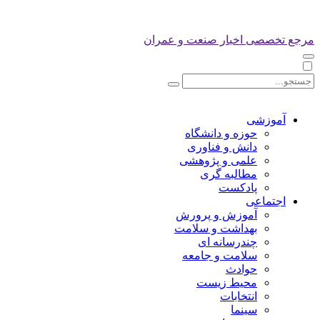
مرجع تخصصی اخبار صنعت و عمران
آموزشی
حوزه و دانشگاه
دانش و فناوری
علمی و پژوهشی
مطالبه گری
پادکست
اجتماعی
آموزش و پرورش
بهداشت و سلامت
چندرسانه ای
سلامت و جامعه
حوادث
محیط زیست
انتخابات
سینما