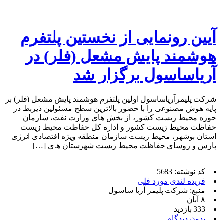
آیین رونمایی از نخستین پلتفرم
هوشمند پایش مشعل (فلر) در
آریاساسول برگزار شد
شرکت پلیمرآریاساسول اولین پلتفرم هوشمند پایش مشعل (فلر) بر
پایه هوش مصنوعی را با حضور بالاترین سطح مسئولین ذی­ربط در
حوزه محیط زیست کشور، از بخش های وزارت نفت، سازمان
حفاظت محیط زیست کشور و اداره کل حفاظت محیط زیست
استان بوشهر، محیط زیست سازمان منطقه ویژه اقتصادی انرژی
پارس و روسای حفاظت محیط زیست شهرستان های […]
کد نوشته: 5683
فریده لندی مورد فلی
منبع: شرکت پلیمر آریا ساسول
۸ آبان
333 بازدید
بدون دیدگاه