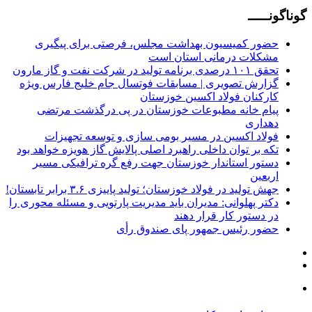
گوناگونـــــ
حضور کمیسیون بهداشت مجلس، فرصتی برای پیگیری
مشکلات درمانی استان است
تحقق ۱۰۱ درصدی برنامه تولید در شرکت نفت و گاز مارون
گزارش تصویری | مسابقات فوتسال جام خلیج فارس ویژه
کارکنان فولاد اکسین خوزستان
پیام خانه مطبوعات خوزستان در پی درگذشت مرتضی
دهداری
فولاد اکسین در مسیر بومی سازی و توسعه تجهیزات
تکه بر توان داخلی راهبرد اصلی پالایش گاز هویزه خواهد بود
دستور استاندار خوزستان جهت رفع گره ترافیکی مسیر
اربعین
جهش تولید در فولاد خوزستان؛ تولید پاییزی ۳.۶ برابر تابستان!
دکتر پهلوانی: مدیران باید مدیریت پارتویی و مسئله محوری را
در دستور کار قرار دهند
حضور رئیس جمهور پای صندوق رأی