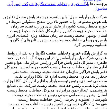
برچسب ها
پایگاه خبری و تحلیلی صنعت نگارها
شرکت پلیمر آریا
ساسول
شرکت پلیمرآریاساسول اولین پلتفرم هوشمند پایش مشعل (فلر) بر
پایه هوش مصنوعی را با حضور بالاترین سطح مسئولین ذی­ربط در
حوزه محیط زیست کشور، از بخش های وزارت نفت، سازمان
حفاظت محیط زیست کشور و اداره کل حفاظت محیط زیست
استان بوشهر، محیط زیست سازمان منطقه ویژه اقتصادی انرژی
پارس و روسای حفاظت محیط زیست شهرستان های کنگان و
عسلویه رونمایی کرد.
به گزارش
پایگاه خبری و تحلیلی صنعت نگارها
و به نقل از روابط
عمومی شرکت پلیمرآریاساسول؛ در این رویداد که با حضور احمد
طاهری، مدیرکل دفتر پایش فراگیر و رئیس مرکز ملی هوا و تغییر
اقلیم سازمان حفاظت محیط زیست کشور،مریم آویشن، مدیرکل
دفتر پایش فراگیر سازمان حفاظت محیط زیست، محمد تقی
جعفرزاده، معاون محیط زیست اداره کل HSE وزارت نفت،
مصطفی تسبندی، رئیس توسعه پایدار و اقلیم اداره کل HSE وزارت
نفت، ثریا همتی، رئیس حفاظت محیط زیست شرکت ملی صنایع
پتروشیمی، عبدالرحمن مرادزاده، مدیرکل حفاظت محیط زیست
استان بوشهر و مصطفی موذنی رئیس حفاظت محیط زیست
شهرستان عسلویه و بحرینی رئیس حفاظت محیط زیست
شهرستان کنگان، ترسلی، جانشین رئیس حفاظت محیط زیست
سازمان منطقه ویژه اقتصادی انرژی پارس به همراه جمعی از