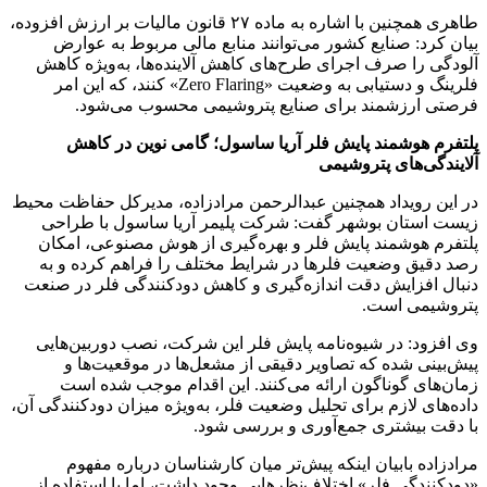
طاهری همچنین با اشاره به ماده ۲۷ قانون مالیات بر ارزش افزوده،
بیان کرد: صنایع کشور می‌توانند منابع مالی مربوط به عوارض
آلودگی را صرف اجرای طرح‌های کاهش آلاینده‌ها، به‌ویژه کاهش
فلرینگ و دستیابی به وضعیت «Zero Flaring» کنند، که این امر
فرصتی ارزشمند برای صنایع پتروشیمی محسوب می‌شود.
پلتفرم هوشمند پایش فلر آریا ساسول؛ گامی نوین در کاهش
آلایندگی‌های پتروشیمی
در این رویداد همچنین عبدالرحمن مرادزاده، مدیرکل حفاظت محیط
زیست استان بوشهر گفت: شرکت پلیمر آریا ساسول با طراحی
پلتفرم هوشمند پایش فلر و بهره‌گیری از هوش مصنوعی، امکان
رصد دقیق وضعیت فلرها در شرایط مختلف را فراهم کرده و به
دنبال افزایش دقت اندازه‌گیری و کاهش دودکنندگی فلر در صنعت
پتروشیمی است.
وی افزود: در شیوه‌نامه پایش فلر این شرکت، نصب دوربین‌هایی
پیش‌بینی شده که تصاویر دقیقی از مشعل‌ها در موقعیت‌ها و
زمان‌های گوناگون ارائه می‌کنند. این اقدام موجب شده است
داده‌های لازم برای تحلیل وضعیت فلر، به‌ویژه میزان دودکنندگی آن،
با دقت بیشتری جمع‌آوری و بررسی شود.
مرادزاده بابیان اینکه پیش‌تر میان کارشناسان درباره مفهوم
«دودکنندگی فلر» اختلاف‌نظرهایی وجود داشت، اما با استفاده از