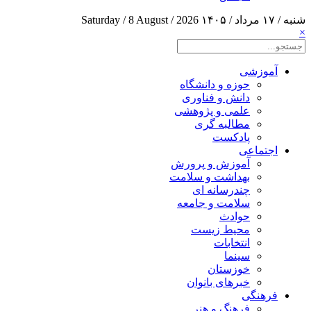
شنبه / ۱۷ مرداد / ۱۴۰۵
Saturday / 8 August / 2026
×
آموزشی
حوزه و دانشگاه
دانش و فناوری
علمی و پژوهشی
مطالبه گری
پادکست
اجتماعی
آموزش و پرورش
بهداشت و سلامت
چندرسانه ای
سلامت و جامعه
حوادث
محیط زیست
انتخابات
سینما
خوزستان
خبرهای بانوان
فرهنگی
فرهنگ و هنر