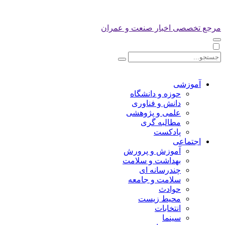
مرجع تخصصی اخبار صنعت و عمران
آموزشی
حوزه و دانشگاه
دانش و فناوری
علمی و پژوهشی
مطالبه گری
پادکست
اجتماعی
آموزش و پرورش
بهداشت و سلامت
چندرسانه ای
سلامت و جامعه
حوادث
محیط زیست
انتخابات
سینما