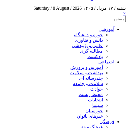
شنبه / ۱۷ مرداد / ۱۴۰۵
Saturday / 8 August / 2026
×
آموزشی
حوزه و دانشگاه
دانش و فناوری
علمی و پژوهشی
مطالبه گری
پادکست
اجتماعی
آموزش و پرورش
بهداشت و سلامت
چندرسانه ای
سلامت و جامعه
حوادث
محیط زیست
انتخابات
سینما
خوزستان
خبرهای بانوان
فرهنگی
فرهنگ و هنر