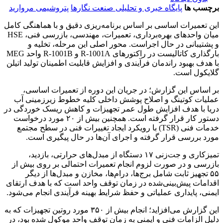
برچسب ها
پایگاه خبری و تحلیلی صنعت نگارها
پتروشیمی مروارید
این تعمیرات اساسی بر اساس برنامه‌ریزی دقیق و با هماهنگی کامل
میان واحدهای بهره‌برداری، تعمیرات، مهندسی، بازرسی فنی، HSE
و پشتیبانی در حال اجراست. محور اصلی این مرحله، تخلیه و
بارگذاری کاتالیست در راکتورهای R-1001A و R-1001B واحد MEG
با هدف بهبود راندمان فرآیندی و افزایش قابلیت اطمینان تولید اتیلن
گلایکول است.
بر اساس این گزارش؛ در جریان این دوره از تعمیرات اساسی،
عملیات کوتینگ و اصلاح پوشش داخلی کلیه خطوط زیرزمینی آب
دریا با هدف افزایش طول عمر تجهیزات و کاهش ریسک خوردگی در
دستور کار قرار گرفته است. همچنین بیش از ۲۰ مورد درخواست
خدمات فنی (TSR) با رویکرد ایجاد تغییرات فنی در سطح مجتمع
مورد بررسی قرار گرفته و اجرای آن‌ها در حال پیگیری است.
تمیزکاری و جت‌زنی ۱۷ دستگاه از مبدل‌های حرارتی، بازدید،
بازرسی و در صورت لزوم انجام تعمیرات احتمالی بر روی بیش از
۵۵ تجهیز ثابت شامل برج‌ها، درام‌ها، مخازن و مبدل‌ها از دیگر
اقدامات پیش‌بینی‌شده در زمان توقف واحد است که با هدف ارتقای
ایمنی، پایداری عملیاتی و حفظ شرایط بهینه فرآیندی انجام می‌شود.
این گزارش می‌افزاید؛ انجام بیش از ۳۵۰ مورد روتین تجهیزات که به
دلیل الزامات فنی و ایمنی به زمان توقف واحد موکول شده بود، در