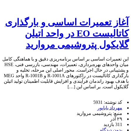
آغاز تعمیرات اساسی و بارگذاری
کاتالیست EO در واحد اتیلن
گلایکول پتروشیمی مروارید
این تعمیرات اساسی بر اساس برنامه‌ریزی دقیق و با هماهنگی کامل
میان واحدهای بهره‌برداری، تعمیرات، مهندسی، بازرسی فنی، HSE
و پشتیبانی در حال اجراست. محور اصلی این مرحله، تخلیه و
بارگذاری کاتالیست در راکتورهای R-1001A و R-1001B واحد MEG
با هدف بهبود راندمان فرآیندی و افزایش قابلیت اطمینان تولید اتیلن
گلایکول است. بر اساس این […]
کد نوشته: 5931
مهرداد باباپور
منبع: پتروشیمی مروارید
۲۹ آذر
311 بازدید
بدون دیدگاه