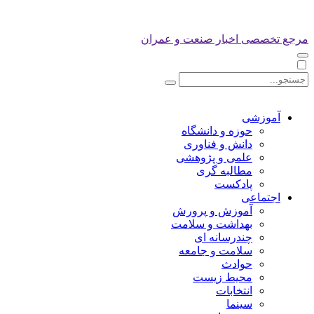
مرجع تخصصی اخبار صنعت و عمران
آموزشی
حوزه و دانشگاه
دانش و فناوری
علمی و پژوهشی
مطالبه گری
پادکست
اجتماعی
آموزش و پرورش
بهداشت و سلامت
چندرسانه ای
سلامت و جامعه
حوادث
محیط زیست
انتخابات
سینما