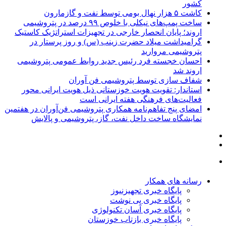
کشور
کاشت ۵ هزار نهال بومی توسط نفت و گازمارون
ساخت پمپ‌های نیکلی با خلوص ۹۹ درصد در پتروشیمی
اروند؛ پایان انحصار خارجی در تجهیزات استراتژیک کاستیک
گرامیداشت میلاد حضرت زینب (س) و روز پرستار در
پتروشیمی مروارید
احسان خجسته فرد رئیس جدید روابط عمومی پتروشیمی
اروند شد
شفاف سازی توسط پتروشیمی فن آوران
استاندار: تقویت هویت خوزستانی ذیل هویت ایرانی محور
فعالیت‌های فرهنگی هفته ایرانی است
امضای پنج تفاهم‌نامه همکاری پتروشیمی فن‌آوران در هفتمین
نمایشگاه ساخت داخل نفت، گاز، پتروشیمی و پالایش
رسانه های همکار
پایگاه خبری تجهیزنیوز
پایگاه خبری پی نوشت
پایگاه خبری آسان تکنولوژی
پایگاه خبری بازتاب خوزستان