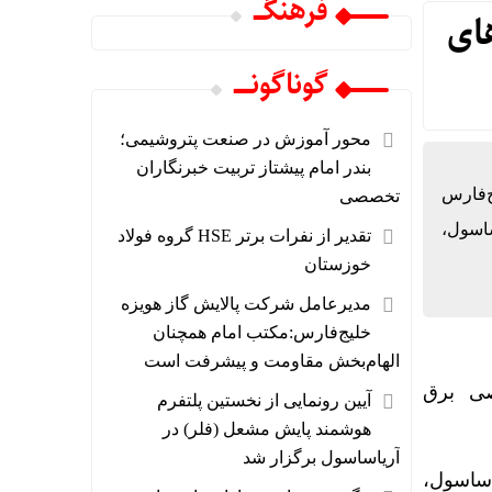
فرهنگـــ
ای
گوناگونـــــ
محور آموزش در صنعت پتروشیمی؛
بندر امام پیشتاز تربیت خبرنگاران
‌فارس
تخصصی
ساسول،
تقدیر از نفرات برتر HSE گروه فولاد
خوزستان
مدیرعامل شرکت پالایش گاز هویزه
خلیج‌فارس:مکتب امام همچنان
الهام‌بخش مقاومت و پیشرفت است
صی برق
آیین رونمایی از نخستین پلتفرم
هوشمند پایش مشعل (فلر) در
آریاساسول برگزار شد
اساسول،