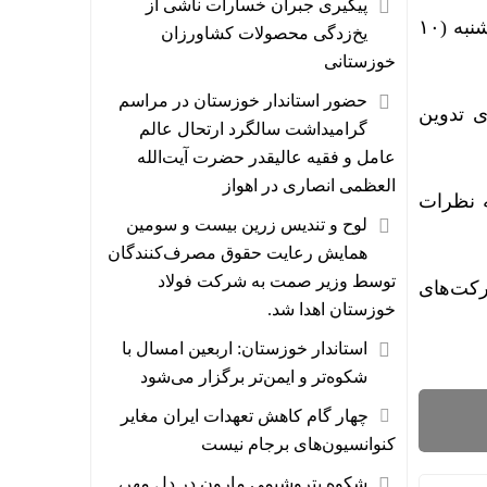
پیگیری جبران خسارات ناشی از
سومین جلسه کارگروه تخصصی برق شرکت‌های زیرمجموعه هلدینگ خلیج فارس، روز دوشنبه (۱۰
یخ‌زدگی محصولات کشاورزان
خوزستانی
حضور استاندار خوزستان در مراسم
 تدوین
گرامیداشت سالگرد ارتحال عالم
عامل و فقیه عالیقدر حضرت آیت‌الله
العظمی انصاری در اهواز
 ‌نظرات
لوح و تندیس زرین بیست و سومین
همایش رعایت حقوق مصرف‌کنندگان
توسط وزیر صمت به شرکت فولاد
کت‌های
خوزستان اهدا شد.
استاندار خوزستان: اربعین امسال با
شکوه‌تر و ایمن‌تر برگزار می‌شود
چهار گام کاهش تعهدات ایران مغایر
کنوانسیون‌های برجام نیست
شکوه پتروشیمی مارون در دلِ مهر،