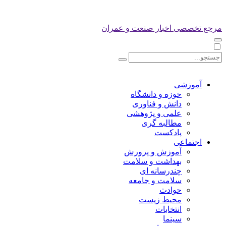
مرجع تخصصی اخبار صنعت و عمران
آموزشی
حوزه و دانشگاه
دانش و فناوری
علمی و پژوهشی
مطالبه گری
پادکست
اجتماعی
آموزش و پرورش
بهداشت و سلامت
چندرسانه ای
سلامت و جامعه
حوادث
محیط زیست
انتخابات
سینما