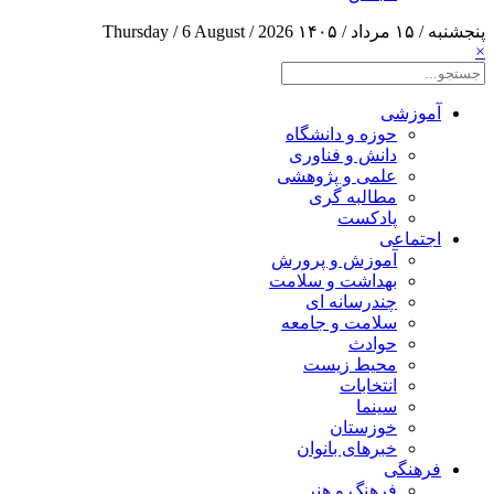
پنجشنبه / ۱۵ مرداد / ۱۴۰۵
Thursday / 6 August / 2026
×
آموزشی
حوزه و دانشگاه
دانش و فناوری
علمی و پژوهشی
مطالبه گری
پادکست
اجتماعی
آموزش و پرورش
بهداشت و سلامت
چندرسانه ای
سلامت و جامعه
حوادث
محیط زیست
انتخابات
سینما
خوزستان
خبرهای بانوان
فرهنگی
فرهنگ و هنر