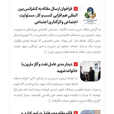
فراخوان ارسال مقاله به کنفرانس بین
المللی هم افزایی کسب و کار، مسئولیت
اجتماعی و اثرگذاری اجتماعی
به گزارش پایگاه خبری صنعت نگارها ، نخستین کنفرانس بین‌المللی با محوریت
پیوند راهبردی بین «عملکرد اقتصادی» و «تأثیر اجتماعی» در ۲۹ بهمن‌ماه سال
جاری برگزار خواهد شد. این رویداد علمی-تخصصی که توسط انجمن نوآوران
زیست پاک و مرکز خدمات مشاوره ای مدیریت و امور بازرگانی سپهر تجارت
ایرانیان ترتیب یافته، با هدف ایجاد بستری برای […]
دیدار مدیر عامل نفت و گاز مارون با
خانواده شهید
در آستانه اربعین حسینی و در راستای ادای احترام به مقام
شامخ شهدا، مدیرعامل شرکت بهره برداری نفت و گاز مارون
و هیئت همراه علاوه بر سرهنگ شاپور احمدی فرمانده سپاه ناحیه امام علی (ع)
دوشنبه ۱۲ مرداد با خانواده شهید محمد امین قاسمی قاسموند، دیدار کردند به
گزارش پایگاه خبری و تحلیلی صنعت نگارها […]
قائم مقام مدیرعامل در امور اداری و