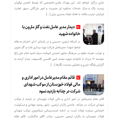
جاری برگزار خواهد شد. این رویداد علمی-تخصصی که توسط انجمن نوآوران
زیست پاک و مرکز خدمات مشاوره ای مدیریت و امور بازرگانی سپهر تجارت
ایرانیان ترتیب یافته، با هدف ایجاد بستری برای […]
دیدار مدیر عامل نفت و گاز مارون با
خانواده شهید
در آستانه اربعین حسینی و در راستای ادای احترام به مقام
شامخ شهدا، مدیرعامل شرکت بهره برداری نفت و گاز مارون
و هیئت همراه علاوه بر سرهنگ شاپور احمدی فرمانده سپاه ناحیه امام علی (ع)
دوشنبه ۱۲ مرداد با خانواده شهید محمد امین قاسمی قاسموند، دیدار کردند به
گزارش پایگاه خبری و تحلیلی صنعت نگارها […]
قائم مقام مدیرعامل در امور اداری و
مالی فولاد خوزستان از موکب شهدای
شرکت در چذابه بازدید نمود
قائم مقام مدیرعامل در امور اداری و مالی فولاد خوزستان در بازدید از موکب
شهدای شرکت در چذابه: خادمی زائران اربعین، تبلور روحیه جهادی و مسئولیت
اجتماعی صنعت فولاد است در ادامه خدمت‌رسانی شبانه‌روزی موکب شهدای
فولاد خوزستان به زائران اربعین حسینی، جناب آقای خاکبازان، قائم مقام