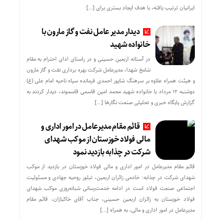
ایرانیان ترتیب یافته، با هدف ایجاد بستری برای […]
دیدار مدیر عامل نفت و گاز مارون با
خانواده شهید
در آستانه اربعین حسینی و در راستای ادای احترام به مقام
شامخ شهدا، مدیرعامل شرکت بهره برداری نفت و گاز مارون
و هیئت همراه علاوه بر سرهنگ شاپور احمدی فرمانده سپاه ناحیه امام علی (ع)
دوشنبه ۱۲ مرداد با خانواده شهید محمد امین قاسمی قاسموند، دیدار کردند به
گزارش پایگاه خبری و تحلیلی صنعت نگارها […]
قائم مقام مدیرعامل در امور اداری و
مالی فولاد خوزستان از موکب شهدای
شرکت در چذابه بازدید نمود
قائم مقام مدیرعامل در امور اداری و مالی فولاد خوزستان در بازدید از موکب
شهدای شرکت در چذابه: خادمی زائران اربعین، تبلور روحیه جهادی و مسئولیت
اجتماعی صنعت فولاد است در ادامه خدمت‌رسانی شبانه‌روزی موکب شهدای
فولاد خوزستان به زائران اربعین حسینی، جناب آقای خاکبازان، قائم مقام
مدیرعامل در امور اداری و مالی، به همراه […]