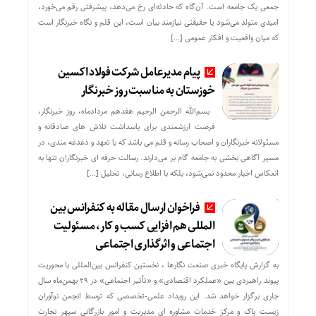
جمعی یک جامعه است. آن‌گاه که حادثه‌ای رخ می‌دهد، پیشرفتی رقم می‌خورد،
امیدی متولد می‌شود یا حقیقتی نیازمند بیان است، این قلم و نگاه خبرنگار است
که میان واقعیت و افکار عمومی […]
پیام مدیرعامل شرکت فولاد اکسین
خوزستان به مناسبت روز خبرنگار
بسم‌الله الرحمن الرحیم هفدهم مردادماه، روز خبرنگار،
فرصت ارزشمندی برای پاسداشت تلاش‌ های صادقانه و
مسئولانه خبرنگاران و اصحاب رسانه و قلم می باشد که با تعهد و دغدغه‌ مندی، در
مسیر آگاهی‌ بخشی به جامعه گام بر می‌دارند. رسالت حرفه‌ ای خبرنگاران تنها به
انعکاس اخبار محدود نمی‌شود، بلکه با اطلاع رسانی، تحلیل […]
فراخوان ارسال مقاله به کنفرانس بین
المللی هم افزایی کسب و کار، مسئولیت
اجتماعی و اثرگذاری اجتماعی
به گزارش پایگاه خبری صنعت نگارها ، نخستین کنفرانس بین‌المللی با محوریت
پیوند راهبردی بین «عملکرد اقتصادی» و «تأثیر اجتماعی» در ۲۹ بهمن‌ماه سال
جاری برگزار خواهد شد. این رویداد علمی-تخصصی که توسط انجمن نوآوران
زیست پاک و مرکز خدمات مشاوره ای مدیریت و امور بازرگانی سپهر تجارت