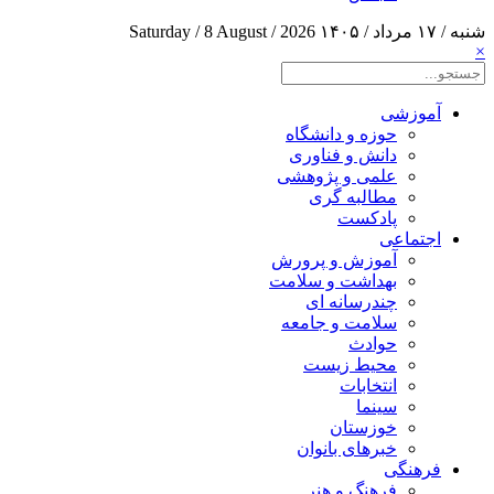
شنبه / ۱۷ مرداد / ۱۴۰۵
Saturday / 8 August / 2026
×
آموزشی
حوزه و دانشگاه
دانش و فناوری
علمی و پژوهشی
مطالبه گری
پادکست
اجتماعی
آموزش و پرورش
بهداشت و سلامت
چندرسانه ای
سلامت و جامعه
حوادث
محیط زیست
انتخابات
سینما
خوزستان
خبرهای بانوان
فرهنگی
فرهنگ و هنر