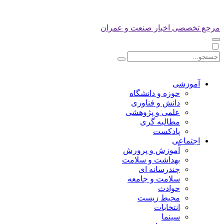
مرجع تخصصی اخبار صنعت و عمران
آموزشی
حوزه و دانشگاه
دانش و فناوری
علمی و پژوهشی
مطالبه گری
پادکست
اجتماعی
آموزش و پرورش
بهداشت و سلامت
چندرسانه ای
سلامت و جامعه
حوادث
محیط زیست
انتخابات
سینما