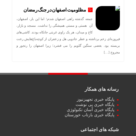
مظلومیت اصفهان در جنگ رمضان
جمعه گذشته راهی اصفهان شدم؛ اما این بار، اصفهان،
آن هستی و مستی همیشگی را نداشت. مسجد و بازار،
کاخ و میدان، هر یک راوی غربتی جانکاه بودند. کاشی‌های
فیروزه‌ای زخم برداشته و عطر جادویی هل و زعفران از کوچه‌باغ‌هایش رخت
بربسته بود. بغضی سنگین گلویم را می فشرد؛ زیرا اصفهان را رنجور و
مجروح […]
رسانه های همکار
پایگاه خبری تجهیزنیوز
پایگاه خبری پی نوشت
پایگاه خبری آسان تکنولوژی
پایگاه خبری بازتاب خوزستان
شبکه های اجتماعی