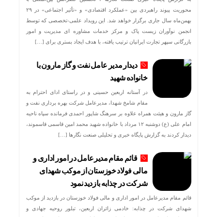
محوریت پیوند راهبردی بین «عملکرد اقتصادی» و «تأثیر اجتماعی» در ۲۹
بهمن‌ماه سال جاری برگزار خواهد شد. این رویداد علمی-تخصصی که توسط
انجمن نوآوران زیست پاک و مرکز خدمات مشاوره ای مدیریت و امور
بازرگانی سپهر تجارت ایرانیان ترتیب یافته، با هدف ایجاد بستری برای […]
دیدار مدیر عامل نفت و گاز مارون با
خانواده شهید
در آستانه اربعین حسینی و در راستای ادای احترام به
مقام شامخ شهدا، مدیرعامل شرکت بهره برداری نفت و
گاز مارون و هیئت همراه علاوه بر سرهنگ شاپور احمدی فرمانده سپاه ناحیه
امام علی (ع) دوشنبه ۱۲ مرداد با خانواده شهید محمد امین قاسمی قاسموند،
دیدار کردند به گزارش پایگاه خبری و تحلیلی صنعت نگارها […]
قائم مقام مدیرعامل در امور اداری و
مالی فولاد خوزستان از موکب شهدای
شرکت در چذابه بازدید نمود
قائم مقام مدیرعامل در امور اداری و مالی فولاد خوزستان در بازدید از موکب
شهدای شرکت در چذابه: خادمی زائران اربعین، تبلور روحیه جهادی و