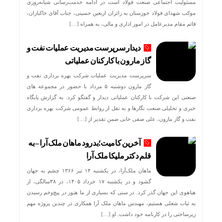
مسئولیت اجتماعی صنعت فولاد است در ادامه خدمت‌رسانی شبانه‌روزی
موکب شهدای فولاد خوزستان به زائران اربعین حسینی، جناب آقای خاکبازان،
قائم مقام مدیرعامل در امور اداری و مالی، به همراه […]
دیدار سرپرست مدیریت عملیات نفت و
گاز مارون با کارکنان عملیاتی
سرپرست مدیریت عملیات شرکت بهره برداری نفت و
گاز مارون دوشنبه ۵ مرداد با حضور در مجموعه های
صنعتی این شرکت با کارکنان عملیاتی دیدار و گفتگو کرد. به گزارش پایگاه
خبری و تحلیلی صنعت نگارها و به نقل از روابط عمومی شرکت بهره برداری
نفت و گاز مارون، علی صفی خانی ضمن تقدیر از […]
آخرین کامیت؛بدرود ماهان ملک آرا – به
قلم دکتر ملیکا ملک آرا
ماهان ملک‌آرا، در یکشنبه ۱۴ تیر ۱۳۶۶ چشم به جهان
گشود و در یکشنبه ۱۷ خرداد ۱۴۰۵، در ۳۸سالگی، از
هیاهوی این جهان گذر کرد. در سنی که بسیاری از ما هنوز در پیچ‌وخم رسیدن
به ثبات شغلی هستیم، مهندس ماهان ملک آرا همکاری در چندین پروژه مهم
زیرساختی را در کارنامه خود داشت. او […]