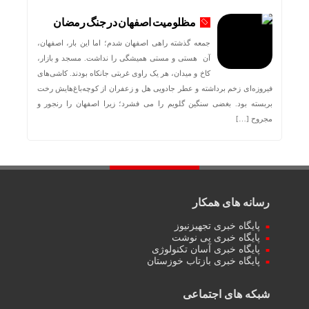
مظلومیت اصفهان در جنگ رمضان
جمعه گذشته راهی اصفهان شدم؛ اما این بار، اصفهان،
آن هستی و مستی همیشگی را نداشت. مسجد و بازار،
کاخ و میدان، هر یک راوی غربتی جانکاه بودند. کاشی‌های
فیروزه‌ای زخم برداشته و عطر جادویی هل و زعفران از کوچه‌باغ‌هایش رخت
بربسته بود. بغضی سنگین گلویم را می فشرد؛ زیرا اصفهان را رنجور و
مجروح […]
رسانه های همکار
پایگاه خبری تجهیزنیوز
پایگاه خبری پی نوشت
پایگاه خبری آسان تکنولوژی
پایگاه خبری بازتاب خوزستان
شبکه های اجتماعی