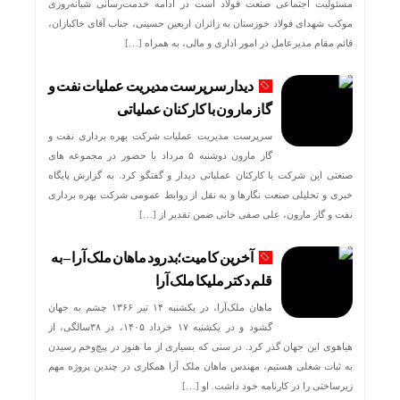
مسئولیت اجتماعی صنعت فولاد است در ادامه خدمت‌رسانی شبانه‌روزی
موکب شهدای فولاد خوزستان به زائران اربعین حسینی، جناب آقای خاکبازان،
قائم مقام مدیرعامل در امور اداری و مالی، به همراه […]
دیدار سرپرست مدیریت عملیات نفت و
گاز مارون با کارکنان عملیاتی
سرپرست مدیریت عملیات شرکت بهره برداری نفت و
گاز مارون دوشنبه ۵ مرداد با حضور در مجموعه های
صنعتی این شرکت با کارکنان عملیاتی دیدار و گفتگو کرد. به گزارش پایگاه
خبری و تحلیلی صنعت نگارها و به نقل از روابط عمومی شرکت بهره برداری
نفت و گاز مارون، علی صفی خانی ضمن تقدیر از […]
آخرین کامیت؛بدرود ماهان ملک آرا – به
قلم دکتر ملیکا ملک آرا
ماهان ملک‌آرا، در یکشنبه ۱۴ تیر ۱۳۶۶ چشم به جهان
گشود و در یکشنبه ۱۷ خرداد ۱۴۰۵، در ۳۸سالگی، از
هیاهوی این جهان گذر کرد. در سنی که بسیاری از ما هنوز در پیچ‌وخم رسیدن
به ثبات شغلی هستیم، مهندس ماهان ملک آرا همکاری در چندین پروژه مهم
زیرساختی را در کارنامه خود داشت. او […]