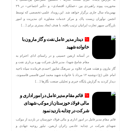
محوریت پیوند راهبردی بین «عملکرد اقتصادی» و «تأثیر اجتماعی» در ۲۹
بهمن‌ماه سال جاری برگزار خواهد شد. این رویداد علمی-تخصصی که توسط
انجمن نوآوران زیست پاک و مرکز خدمات مشاوره ای مدیریت و امور
بازرگانی سپهر تجارت ایرانیان ترتیب یافته، با هدف ایجاد بستری برای […]
دیدار مدیر عامل نفت و گاز مارون با
خانواده شهید
در آستانه اربعین حسینی و در راستای ادای احترام به
مقام شامخ شهدا، مدیرعامل شرکت بهره برداری نفت و
گاز مارون و هیئت همراه علاوه بر سرهنگ شاپور احمدی فرمانده سپاه ناحیه
امام علی (ع) دوشنبه ۱۲ مرداد با خانواده شهید محمد امین قاسمی قاسموند،
دیدار کردند به گزارش پایگاه خبری و تحلیلی صنعت نگارها […]
قائم مقام مدیرعامل در امور اداری و
مالی فولاد خوزستان از موکب شهدای
شرکت در چذابه بازدید نمود
قائم مقام مدیرعامل در امور اداری و مالی فولاد خوزستان در بازدید از موکب
شهدای شرکت در چذابه: خادمی زائران اربعین، تبلور روحیه جهادی و