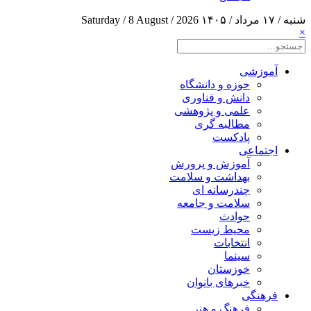
شنبه / ۱۷ مرداد / ۱۴۰۵
Saturday / 8 August / 2026
×
آموزشی
حوزه و دانشگاه
دانش و فناوری
علمی و پژوهشی
مطالبه گری
پادکست
اجتماعی
آموزش و پرورش
بهداشت و سلامت
چندرسانه ای
سلامت و جامعه
حوادث
محیط زیست
انتخابات
سینما
خوزستان
خبرهای بانوان
فرهنگی
فرهنگ و هنر