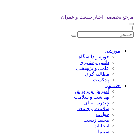
مرجع تخصصی اخبار صنعت و عمران
آموزشی
حوزه و دانشگاه
دانش و فناوری
علمی و پژوهشی
مطالبه گری
پادکست
اجتماعی
آموزش و پرورش
بهداشت و سلامت
چندرسانه ای
سلامت و جامعه
حوادث
محیط زیست
انتخابات
سینما