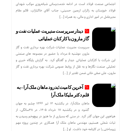
اجتماعی صنعت فولاد است در ادامه خدمت‌رسانی شبانه‌روزی موکب شهدای
فولاد خوزستان به زائران اربعین حسینی، جناب آقای خاکبازان، قائم مقام
مدیرعامل در امور اداری و مالی، به همراه […]
دیدار سرپرست مدیریت عملیات نفت و
گاز مارون با کارکنان عملیاتی
سرپرست مدیریت عملیات شرکت بهره برداری نفت و گاز
مارون دوشنبه ۵ مرداد با حضور در مجموعه های صنعتی
این شرکت با کارکنان عملیاتی دیدار و گفتگو کرد. به گزارش پایگاه خبری و
تحلیلی صنعت نگارها و به نقل از روابط عمومی شرکت بهره برداری نفت و گاز
مارون، علی صفی خانی ضمن تقدیر از […]
آخرین کامیت؛بدرود ماهان ملک آرا – به
قلم دکتر ملیکا ملک آرا
ماهان ملک‌آرا، در یکشنبه ۱۴ تیر ۱۳۶۶ چشم به جهان
گشود و در یکشنبه ۱۷ خرداد ۱۴۰۵، در ۳۸سالگی، از
هیاهوی این جهان گذر کرد. در سنی که بسیاری از ما هنوز در پیچ‌وخم رسیدن به
ثبات شغلی هستیم، مهندس ماهان ملک آرا همکاری در چندین پروژه مهم
زیرساختی را در کارنامه خود داشت. او […]