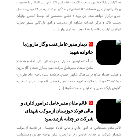
به گزارش پایگاه خبری صنعت نگارها ، نخستین کنفرانس بین‌المللی با محوریت
پیوند راهبردی بین «عملکرد اقتصادی» و «تأثیر اجتماعی» در ۲۹ بهمن‌ماه سال
جاری برگزار خواهد شد. این رویداد علمی-تخصصی که توسط انجمن نوآوران
زیست پاک و مرکز خدمات مشاوره ای مدیریت و امور بازرگانی سپهر تجارت
ایرانیان ترتیب یافته، با هدف ایجاد بستری برای […]
دیدار مدیر عامل نفت و گاز مارون با
خانواده شهید
در آستانه اربعین حسینی و در راستای ادای احترام به مقام
شامخ شهدا، مدیرعامل شرکت بهره برداری نفت و گاز مارون
و هیئت همراه علاوه بر سرهنگ شاپور احمدی فرمانده سپاه ناحیه امام علی (ع)
دوشنبه ۱۲ مرداد با خانواده شهید محمد امین قاسمی قاسموند، دیدار کردند به
گزارش پایگاه خبری و تحلیلی صنعت نگارها […]
قائم مقام مدیرعامل در امور اداری و
مالی فولاد خوزستان از موکب شهدای
شرکت در چذابه بازدید نمود
قائم مقام مدیرعامل در امور اداری و مالی فولاد خوزستان در بازدید از موکب
شهدای شرکت در چذابه: خادمی زائران اربعین، تبلور روحیه جهادی و مسئولیت