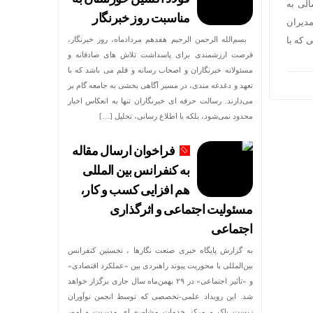
الی به
مناسبت روز خبرنگار
دیران
 که با
بسم‌الله الرحمن الرحیم هفدهم مردادماه، روز خبرنگار،
فرصت ارزشمندی برای پاسداشت تلاش‌ های صادقانه و
مسئولانه خبرنگاران و اصحاب رسانه و قلم می باشد که با
تعهد و دغدغه‌ مندی، در مسیر آگاهی‌ بخشی به جامعه گام بر
می‌دارند. رسالت حرفه‌ ای خبرنگاران تنها به انعکاس اخبار
محدود نمی‌شود، بلکه با اطلاع رسانی، تحلیل […]
فراخوان ارسال مقاله
به کنفرانس بین المللی
هم افزایی کسب و کار،
مسئولیت اجتماعی و اثرگذاری
اجتماعی
به گزارش پایگاه خبری صنعت نگارها ، نخستین کنفرانس
بین‌المللی با محوریت پیوند راهبردی بین «عملکرد اقتصادی»
و «تأثیر اجتماعی» در ۲۹ بهمن‌ماه سال جاری برگزار خواهد
شد. این رویداد علمی-تخصصی که توسط انجمن نوآوران
زیست پاک و مرکز خدمات مشاوره ای مدیریت و امور