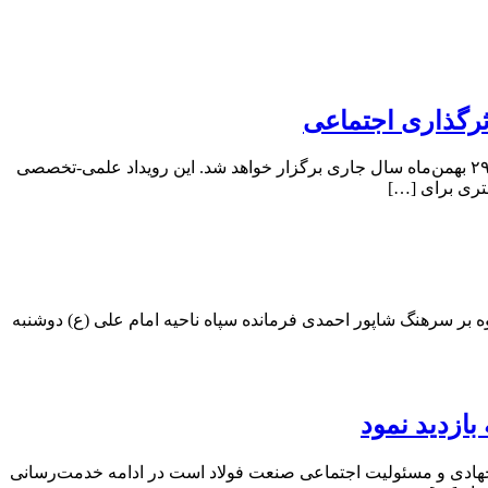
ثرگذاری اجتماعی
به گزارش پایگاه خبری صنعت نگارها ، نخستین کنفرانس بین‌المللی با محوریت پیوند راهبردی بین «عملکرد اقتصادی» و «تأثیر اجتماعی» در ۲۹ بهمن‌ماه سال جاری برگزار خواهد شد. این رویداد علمی-تخصصی
تری برای […]
ه بر سرهنگ شاپور احمدی فرمانده سپاه ناحیه امام علی (ع) دوشنبه
ازدید نمود
ه جهادی و مسئولیت اجتماعی صنعت فولاد است در ادامه خدمت‌رسانی