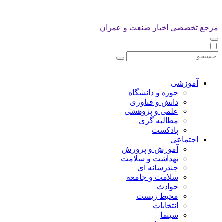
مرجع تخصصی اخبار صنعت و عمران
آموزشی
حوزه و دانشگاه
دانش و فناوری
علمی و پژوهشی
مطالبه گری
پادکست
اجتماعی
آموزش و پرورش
بهداشت و سلامت
چندرسانه ای
سلامت و جامعه
حوادث
محیط زیست
انتخابات
سینما