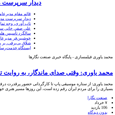
دیدار سرپرست مد
قائم مقام مدیرعام
دیدار سرپرست مدیر
تاب آوری، وجه تما
علی صفی خانی سر
سالگرد تأسیس هلدی
خوشبین‌فر مدیرعا
شلاق‌ بی‌برقی، بر 
ایستگاه خدمت‌رسا
محمد یاوری فیلمسازی - پایگاه خبری صنعت نگارها
محمد یاوری: وقتی صدای ماندگار، به روایت تص
محمد یاوری: از ستاره موسیقی پاپ تا کارگردانی حضور پرقدرت در
بسیاری را برای مردم ایران رقم زده است، این روزها مسیر هنری خود
صنعت نگارا
۷ خرداد
106 بازدید
بدون دیدگاه