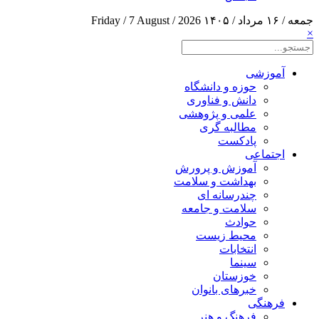
جمعه / ۱۶ مرداد / ۱۴۰۵
Friday / 7 August / 2026
×
آموزشی
حوزه و دانشگاه
دانش و فناوری
علمی و پژوهشی
مطالبه گری
پادکست
اجتماعی
آموزش و پرورش
بهداشت و سلامت
چندرسانه ای
سلامت و جامعه
حوادث
محیط زیست
انتخابات
سینما
خوزستان
خبرهای بانوان
فرهنگی
فرهنگ و هنر