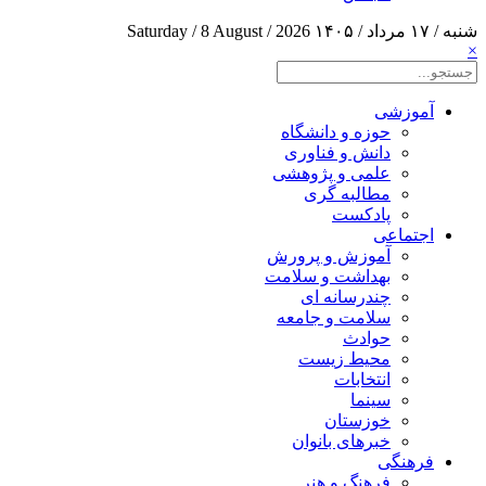
شنبه / ۱۷ مرداد / ۱۴۰۵
Saturday / 8 August / 2026
×
آموزشی
حوزه و دانشگاه
دانش و فناوری
علمی و پژوهشی
مطالبه گری
پادکست
اجتماعی
آموزش و پرورش
بهداشت و سلامت
چندرسانه ای
سلامت و جامعه
حوادث
محیط زیست
انتخابات
سینما
خوزستان
خبرهای بانوان
فرهنگی
فرهنگ و هنر