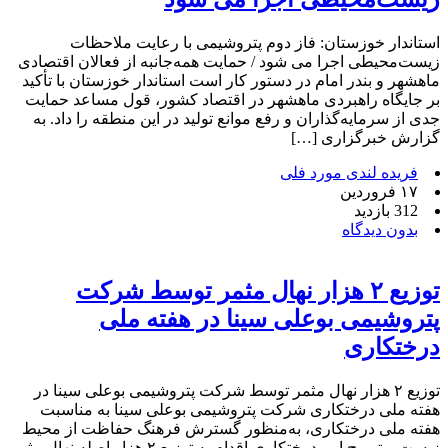
استاندار خوزستان: فاز دوم پتروشیمی با رعایت ملاحظات
زیست‌محیطی اجرا می شود / حمایت همه‌جانبه از فعالان اقتصادی
ماهشهر و بندر امام در دستور کار است استاندار خوزستان با تأکید
بر جایگاه راهبردی ماهشهر در اقتصاد کشور، قول مساعد حمایت
جدی از سرمایه‌گذاران و رفع موانع تولید در این منطقه را داد. به
گزارش خبرگزاری […]
فریده لندی مورد فلی
۱۷ فروردین
312 بازدید
بدون دیدگاه
توزیع ۲ هزار نهال مثمر توسط شرکت
پتروشیمی بوعلی سینا در هفته ملی
درختکاری
توزیع ۲ هزار نهال مثمر توسط شرکت پتروشیمی بوعلی سینا در
هفته ملی درختکاری شرکت پتروشیمی بوعلی سینا به مناسبت
هفته ملی درختکاری، به‌منظور گسترش فرهنگ حفاظت از محیط
زیست و ترویج امر درختکاری اقدام به توزیع ۲ هزار اصله نهال مثمر