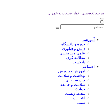
مرجع تخصصی اخبار صنعت و عمران
آموزشی
حوزه و دانشگاه
دانش و فناوری
علمی و پژوهشی
مطالبه گری
پادکست
اجتماعی
آموزش و پرورش
بهداشت و سلامت
چندرسانه ای
سلامت و جامعه
حوادث
محیط زیست
انتخابات
سینما