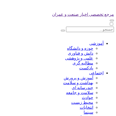
مرجع تخصصی اخبار صنعت و عمران
آموزشی
حوزه و دانشگاه
دانش و فناوری
علمی و پژوهشی
مطالبه گری
پادکست
اجتماعی
آموزش و پرورش
بهداشت و سلامت
چندرسانه ای
سلامت و جامعه
حوادث
محیط زیست
انتخابات
سینما