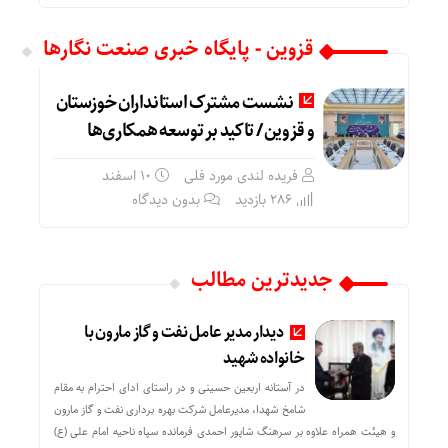
قزوین - پایگاه خبری صنعت نگارها
نشست مشترک استانداران خوزستان
و قزوین / تاکید بر توسعه همکاری‌ها
فریده لندی مورد فلی
۱۰ اسفند
286 بازدید
بدون دیدگاه
جدیدترین مطالب
دیدار مدیر عامل نفت و گاز مارون با
خانواده شهید
در آستانه اربعین حسینی و در راستای ادای احترام به مقام
شامخ شهدا، مدیرعامل شرکت بهره برداری نفت و گاز مارون
و هیئت همراه علاوه بر سرهنگ شاپور احمدی فرمانده سپاه ناحیه امام علی (ع)