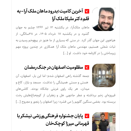
آخرین کامیت؛بدرود ماهان ملک آرا – به
قلم دکتر ملیکا ملک آرا
ماهان ملک‌آرا، در یکشنبه ۱۴ تیر ۱۳۶۶ چشم به جهان
گشود و در یکشنبه ۱۷ خرداد ۱۴۰۵، در ۳۸سالگی، از
هیاهوی این جهان گذر کرد. در سنی که بسیاری از ما هنوز در پیچ‌وخم رسیدن به
ثبات شغلی هستیم، مهندس ماهان ملک آرا همکاری در چندین پروژه مهم
زیرساختی را در کارنامه خود داشت. او […]
مظلومیت اصفهان در جنگ رمضان
جمعه گذشته راهی اصفهان شدم؛ اما این بار، اصفهان، آن
هستی و مستی همیشگی را نداشت. مسجد و بازار، کاخ و
میدان، هر یک راوی غربتی جانکاه بودند. کاشی‌های
فیروزه‌ای زخم برداشته و عطر جادویی هل و زعفران از کوچه‌باغ‌هایش رخت
بربسته بود. بغضی سنگین گلویم را می فشرد؛ زیرا اصفهان را رنجور و مجروح […]
پایان جشنواره فرهنگی‌ورزشی نیشکر با
قهرمانی میرزا کوچک‌خان