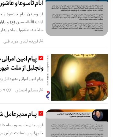
ایام تاسوعا و عاشو
فرا رسیدن ایام جانسوز و ح
اباعبدالله‌الحسین (ع) و یار
ساختند. عاشورا، نماد پایدار
فریده لندی مورد فلی
پیام امین امرائی
و‌تجلیل از ملت غیور 
پیام امین امرائی مدیرعامل پ
مسلم احمدی
۹ تیر
پیام مدیرعامل ش
فرارسیدن ماه محرم، ماه دلد
خلیج‌فارس تسلیت عرض می‌نما