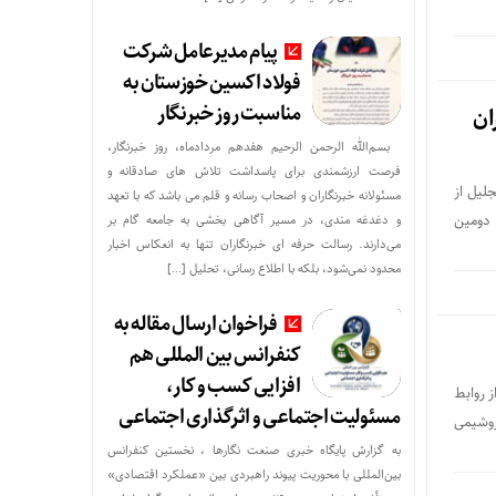
پیام مدیرعامل شرکت
فولاد اکسین خوزستان به
مناسبت روز خبرنگار
ان
بسم‌الله الرحمن الرحیم هفدهم مردادماه، روز خبرنگار،
فرصت ارزشمندی برای پاسداشت تلاش‌ های صادقانه و
لیل از
مسئولانه خبرنگاران و اصحاب رسانه و قلم می باشد که با تعهد
 دومین
و دغدغه‌ مندی، در مسیر آگاهی‌ بخشی به جامعه گام بر
می‌دارند. رسالت حرفه‌ ای خبرنگاران تنها به انعکاس اخبار
محدود نمی‌شود، بلکه با اطلاع رسانی، تحلیل […]
فراخوان ارسال مقاله به
کنفرانس بین المللی هم
افزایی کسب و کار،
 روابط
مسئولیت اجتماعی و اثرگذاری اجتماعی
روشیمی
به گزارش پایگاه خبری صنعت نگارها ، نخستین کنفرانس
بین‌المللی با محوریت پیوند راهبردی بین «عملکرد اقتصادی»