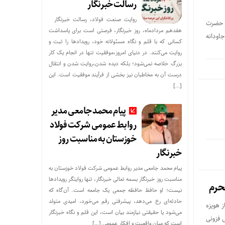
رسالت خبرنگار
روایت صنعت فولاد،‌ رسالت خبرنگار
د حضرت
هفدهم مردادماه، روز خبرنگار، فرصتی است برای پاسداشت
جاودانه
کسانی که با قلم و نگاه مسئولانه خود، رویدادها را ثبت و
روایت می‌کنند. در دنیای امروز،موفقیت تنها در انجام یک کار
بزرگ خلاصه نمی‌شود؛ بلکه دیده شدن،روایت شدن و انتقال
درست آن به مخاطبان نیز بخشی از فرآیند موفقیت است. این
[…]
پیام محمد جامعی مدیر
روابط عمومی شرکت فولاد
خوزستان به مناسبت روز
خبرنگار
پیام محمد جامعی مدیر روابط عمومی شرکت فولاد خوزستان به
مناسبت روز خبرنگار بسمه تعالی خبرنگار، تنها روایتگر رویدادها
حرم
نیست؛ او حافظ حافظه جمعی یک جامعه است. آن‌گاه که
حادثه‌ای رخ می‌دهد، پیشرفتی رقم می‌خورد، امیدی متولد
 هویزه
می‌شود یا حقیقتی نیازمند بیان است، این قلم و نگاه خبرنگار
 فزونی
است که میان واقعیت و افکار عمومی […]