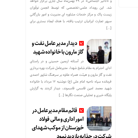
و «تأثیر اجتماعی» در ۲۹ بهمن‌ماه سال جاری برگزار خواهد
شد. این رویداد علمی-تخصصی که توسط انجمن نوآوران
زیست پاک و مرکز خدمات مشاوره ای مدیریت و امور بازرگانی
سپهر تجارت ایرانیان ترتیب یافته، با هدف ایجاد بستری برای
[…]
دیدار مدیر عامل نفت و
گاز مارون با خانواده شهید
در آستانه اربعین حسینی و در راستای
ادای احترام به مقام شامخ شهدا، مدیرعامل شرکت بهره برداری
نفت و گاز مارون و هیئت همراه علاوه بر سرهنگ شاپور احمدی
فرمانده سپاه ناحیه امام علی (ع) دوشنبه ۱۲ مرداد با خانواده
شهید محمد امین قاسمی قاسموند، دیدار کردند به گزارش
پایگاه خبری و تحلیلی صنعت نگارها […]
قائم مقام مدیرعامل در
امور اداری و مالی فولاد
خوزستان از موکب شهدای
شرکت در چذابه بازدید نمود