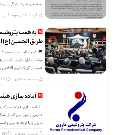
بخشید و سرود آزادگی را بر خ
فریده لندی مورد فلی
به همت پتروشیمی
طریق الحسین(ع) ار
*حب الحسین یجمعنا
موکب داران طریق الحسین(ع
همایش کربلا طریق الاقصی و 
مسلم احمدی
۲۳ مرداد
آماده سازی هیئت
آماده سازی هیئت و موکب عز
عمومی و امور بین الملل شر
مارون و با توجه به شروع تعم
مسلم احمدی
۱۹ تیر