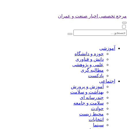
مرجع تخصصی اخبار صنعت و عمران
آموزشی
حوزه و دانشگاه
دانش و فناوری
علمی و پژوهشی
مطالبه گری
پادکست
اجتماعی
آموزش و پرورش
بهداشت و سلامت
چندرسانه ای
سلامت و جامعه
حوادث
محیط زیست
انتخابات
سینما