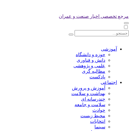
مرجع تخصصی اخبار صنعت و عمران
آموزشی
حوزه و دانشگاه
دانش و فناوری
علمی و پژوهشی
مطالبه گری
پادکست
اجتماعی
آموزش و پرورش
بهداشت و سلامت
چندرسانه ای
سلامت و جامعه
حوادث
محیط زیست
انتخابات
سینما