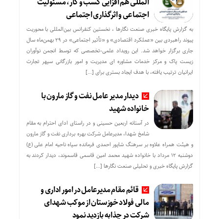
المللی هم افزایی کسب و کار، مسئولیت
اجتماعی و اثرگذاری اجتماعی
به گزارش پایگاه خبری صنعت نگارها ، نخستین کنفرانس بین‌المللی با محوریت
پیوند راهبردی بین «عملکرد اقتصادی» و «تأثیر اجتماعی» در ۲۹ بهمن‌ماه سال
جاری برگزار خواهد شد. این رویداد علمی-تخصصی که توسط انجمن نوآوران
زیست پاک و مرکز خدمات مشاوره ای مدیریت و امور بازرگانی سپهر تجارت
ایرانیان ترتیب یافته، با هدف ایجاد بستری برای […]
دیدار مدیر عامل نفت و گاز مارون با
خانواده شهید
در آستانه اربعین حسینی و در راستای ادای احترام به مقام
شامخ شهدا، مدیرعامل شرکت بهره برداری نفت و گاز مارون
و هیئت همراه علاوه بر سرهنگ شاپور احمدی فرمانده سپاه ناحیه امام علی (ع)
دوشنبه ۱۲ مرداد با خانواده شهید محمد امین قاسمی قاسموند، دیدار کردند به
گزارش پایگاه خبری و تحلیلی صنعت نگارها […]
قائم مقام مدیرعامل در امور اداری و
مالی فولاد خوزستان از موکب شهدای
شرکت در چذابه بازدید نمود